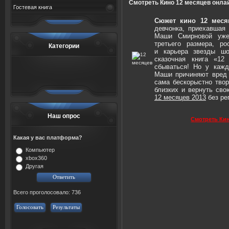
Смотреть Кино 12 месяцев онла
Гостевая книга
Сюжет кино 12 меся
девчонка, приехавшая
Маши Смирновой уже
третьего размера, р
Категории
и карьера звезды шо
сказочная книга «12
сбываться! Но у кажд
Маши причиняют вред
сама бескорыстно твор
близких и вернуть с
12 месяцев
2013
без ре
Наш опрос
Смотреть Кин
Какая у вас платформа?
Компьютер
xbox360
Другая
Всего проголосовало: 736
Голосовать
Результаты