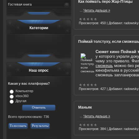
Как поймать перо Жар-Птицы
Гостевая книга
...
Читать дальше »
Просмотров:
450
|
Добавил:
radowsky
Категории
Поймай толстуху, если сможеш
Сюжет кино Поймай т
у которого украли док
чему это привело. Фи
сможешь
можно без ре
кинофильма в русский
Наш опрос
сможешь запланирован
Какая у вас платформа?
Просмотров:
427
|
Добавил:
radowsky
Компьютер
xbox360
Другая
Маньяк
...
Читать дальше »
Всего проголосовало: 736
Голосовать
Результаты
Просмотров:
384
|
Добавил:
radowsky