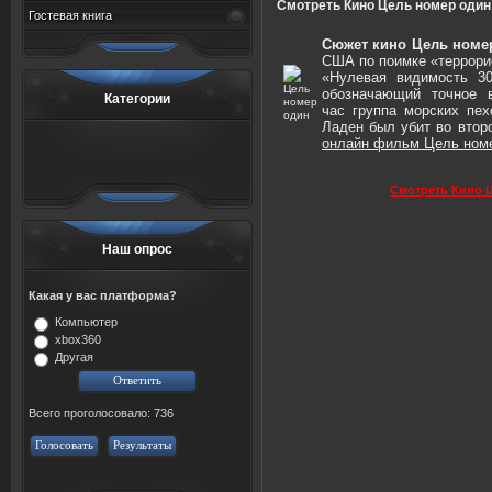
Смотреть Кино Цель номер один
Гостевая книга
Сюжет кино Цель номе
США по поимке «террори
«Нулевая видимость 30
обозначающий точное 
Категории
час группа морских пе
Ладен
был убит во втор
онлайн фильм Цель ном
Смотреть Кино 
Наш опрос
Какая у вас платформа?
Компьютер
xbox360
Другая
Всего проголосовало: 736
Голосовать
Результаты