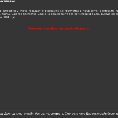
бесплатно
в комедийном ключе поведает о всевозможных проблемах и трудностях, с которыми п
и. Фильм
Даю год бесплатно
можно на нашем сайте без регистрации в день выхода киноф
а 2013 года.
Смотреть Кино Даю год онлайн бесплатно
од:
Даю год
, кино, онлайн, бесплатно, смотреть, Смотреть Кино Даю год онлайн беспла