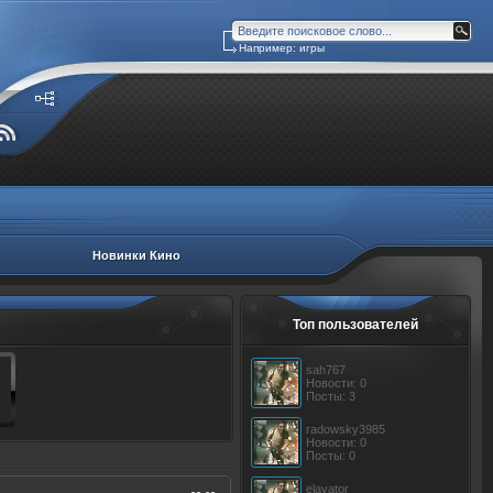
Например: игры
Новинки Кино
Топ пользователей
sah767
Новости: 0
Посты: 3
radowsky3985
Новости: 0
Посты: 0
elavator