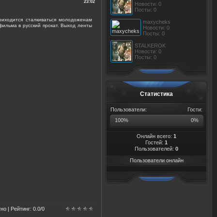
23:02
Новости: 0
Посты: 0
риходится сталкиваться молодоженам
maxycheks
ильма в русский прокат. Выход ленты
Новости: 0
Посты: 0
STALKEROK
Новости: 0
Посты: 0
Статистика
Пользователи:
Гости:
100%
0%
Онлайн всего:
1
Гостей:
1
Пользователей:
0
Пользователи онлайн
тно |
Рейтинг
:
0.0
/
0