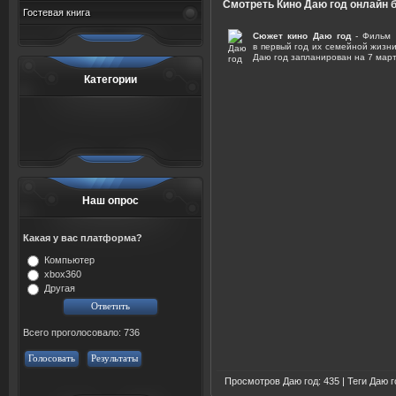
Смотреть Кино Даю год онлайн 
Гостевая книга
Сюжет кино Даю год
- Фильм 
в первый год их семейной жизн
Даю год запланирован на 7 март
Категории
Наш опрос
Какая у вас платформа?
Компьютер
xbox360
Другая
Всего проголосовало: 736
Голосовать
Результаты
Просмотров Даю год
: 435 |
Теги
Даю г