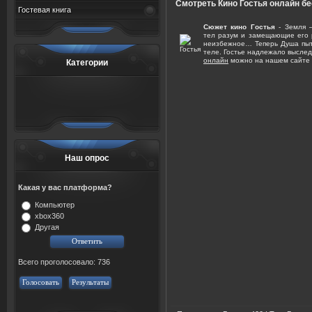
Смотреть Кино Гостья онлайн б
Гостевая книга
Сюжет кино Гостья
- Земля —
тел разум и замещающие его р
неизбежное… Теперь Душа пыт
теле. Гостье надлежало выслед
онлайн
можно на нашем сайте в
Категории
Наш опрос
Какая у вас платформа?
Компьютер
xbox360
Другая
Всего проголосовало: 736
Голосовать
Результаты