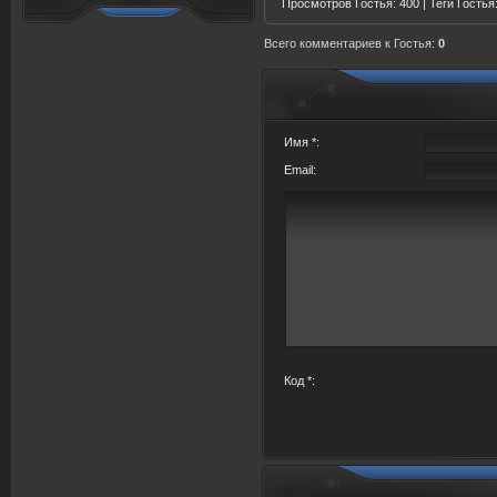
Просмотров Гостья
: 400 |
Теги
Гостья
Всего комментариев
к Гостья:
0
Имя *:
Email:
Код *: