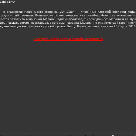
есплатно
 в опасности! Наше место скоро займут Души — лишенные плотской оболочки прише
азумом собственным. Большая часть человечества уже погибла. Немногие выжившие ск
ается захватить тело юной Мелани. Однако происходит неожиданное: Мелани и ее Душ
ить и выдать землян-повстанцев, с которыми связана Мелани, но она помогает своей нос
 день выхода кинофильма в русский прокат. Выход Гостьи запланирован на 28 марта 2013
Смотреть Кино Гостья онлайн бесплатно