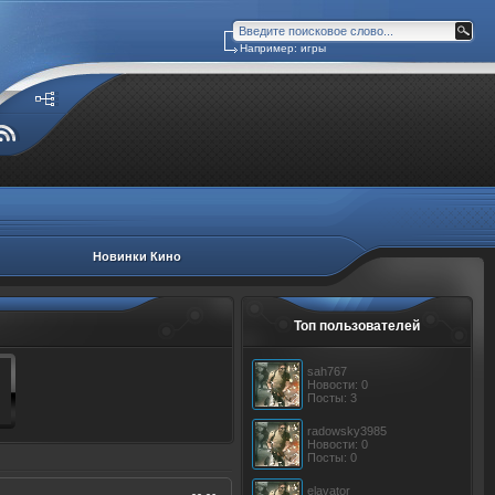
Например: игры
Новинки Кино
Топ пользователей
sah767
Новости: 0
Посты: 3
radowsky3985
Новости: 0
Посты: 0
elavator