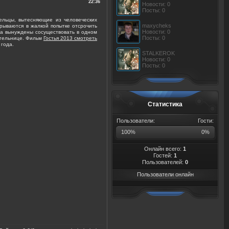
22:36
Новости: 0
Посты: 0
льцы, вытесняющие из человеческих
maxycheks
рываются в жалкой попытке отсрочить
Новости: 0
а вынуждены сосуществовать в одном
Посты: 0
ительнице. Фильм
Гостья 2013 смотреть
 года.
STALKEROK
Новости: 0
Посты: 0
Статистика
Пользователи:
Гости:
100%
0%
Онлайн всего:
1
Гостей:
1
Пользователей:
0
Пользователи онлайн