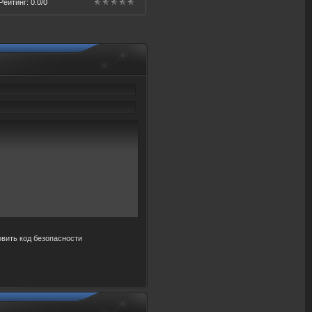
Рейтинг
:
0.0
/
0