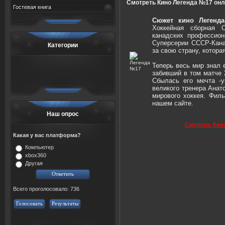
Смотреть Кино Легенда №17 онл
Гостевая книга
Сюжет кино Леген
Хоккейная сборная 
канадских профессио
Суперсерии СССР-Кана
Категории
за свою страну, котора
Теперь весь мир знал 
забивший в том матче 
Сбылась его мечта -у
великого тренера Анат
мирового хоккея. Фи
нашем сайте.
Наш опрос
Смотреть Кин
Какая у вас платформа?
Компьютер
xbox360
Другая
Всего проголосовало: 736
Голосовать
Результаты