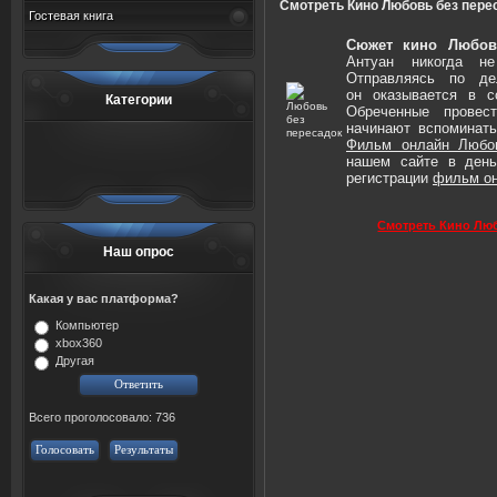
Смотреть Кино Любовь без пере
Гостевая книга
Сюжет кино Любов
Антуан никогда н
Отправляясь по д
он оказывается в с
Категории
Обреченные провес
начинают вспоминат
Фильм онлайн Любов
нашем сайте в день
регистрации
фильм
о
Смотреть Кино Люб
Наш опрос
Какая у вас платформа?
Компьютер
xbox360
Другая
Всего проголосовало: 736
Голосовать
Результаты