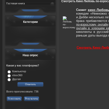
Смотреть Кино Любовь по-взрос
Гостевая книга
Сюжет
кино Любовь
комедии «Немножко 
и Дебби несколько ле
брака прибавляются
Категории
по-взрослому онлайн
онлайн в хорошем ка
киноленты в русский
раньше даты выхода в
Смотреть Кино Люб
Наш опрос
Какая у вас платформа?
Компьютер
xbox360
Другая
Всего проголосовало: 736
Голосовать
Результаты