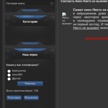
Смотреть Кино Никто не выживе
Гостевая книга
Сюжет кино Никто не
в заброшенном доме 
через некоторое вре
и неожиданно понима
Категории
на первый взгляд. И т
Никто не выживет
можно
Смотреть Кино Н
Наш опрос
Какая у вас платформа?
Компьютер
xbox360
Другая
Всего проголосовало: 736
Голосовать
Результаты