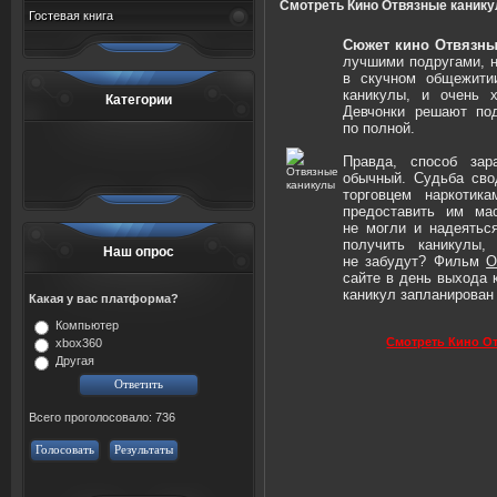
Смотреть Кино Отвязные канику
Гостевая книга
Сюжет кино Отвязны
лучшими подругами, н
в скучном общежити
каникулы, и очень 
Категории
Девчонки решают под
по полной.
Правда, способ зар
обычный. Судьба сво
торговцем наркотик
предоставить им ма
не могли и надеятьс
получить каникулы,
Наш опрос
не забудут? Фильм
О
сайте в день выхода 
каникул запланирован 
Какая у вас платформа?
Компьютер
Смотреть Кино О
xbox360
Другая
Всего проголосовало: 736
Голосовать
Результаты