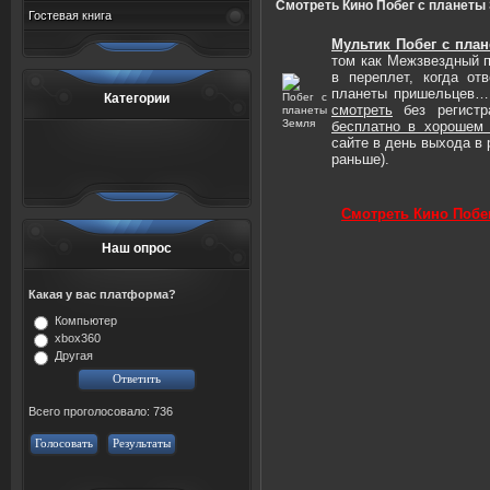
Смотреть Кино Побег с планеты
Гостевая книга
Мультик Побег с пла
том как Межзвездный 
в переплет, когда от
планеты пришельцев
Категории
смотреть
без регист
бесплатно в хорошем 
сайте в день выхода в 
раньше).
Смотреть Кино Побе
Наш опрос
Какая у вас платформа?
Компьютер
xbox360
Другая
Всего проголосовало: 736
Голосовать
Результаты