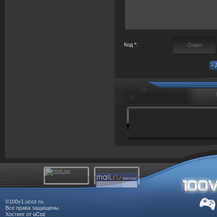
Код *:
©100v1.ucoz.ru.
Все права защищены.
Хостинг от
uCoz