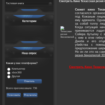
Смотреть Кино Техасская резня
Гостевая книга
Сюжет кино Техас
согласился организ
под Кожаным лицом
ему адвоката. Одна
Категории
за собой толпу лю
Когда ситуация нач
принимаются ладит
Сойера бутылку с з
с ним в огне гибну
Джеба и его отца
убийства с помощ
предположение шер
Но он ли это на са
Наш опрос
резня бензопилой 3D
Какая у вас платформа?
Смотреть Кино Техасск
Компьютер
xbox360
Другая
Всего проголосовало: 736
Голосовать
Результаты