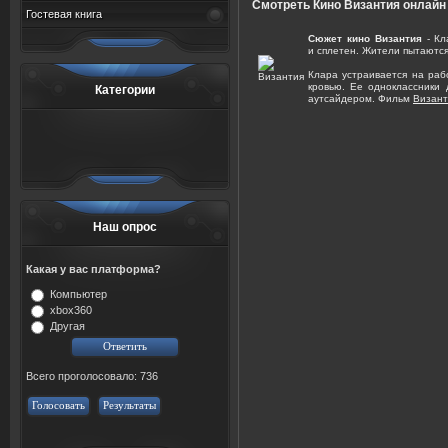
Смотреть Кино Византия онлайн
Гостевая книга
Сюжет кино Византия
- Кл
и сплетен. Жители пытаются
Клара устраивается на раб
кровью. Ее одноклассники 
Категории
аутсайдером. Фильм
Визант
Наш опрос
Какая у вас платформа?
Компьютер
xbox360
Другая
Всего проголосовало: 736
Голосовать
Результаты