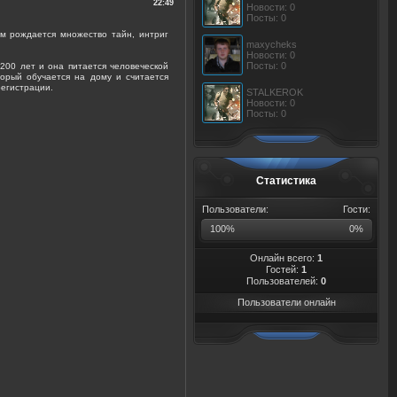
22:49
Новости: 0
Посты: 0
м рождается множество тайн, интриг
maxycheks
Новости: 0
Посты: 0
 200 лет и она питается человеческой
орый обучается на дому и считается
егистрации.
STALKEROK
Новости: 0
Посты: 0
Статистика
Пользователи:
Гости:
100%
0%
Онлайн всего:
1
Гостей:
1
Пользователей:
0
Пользователи онлайн