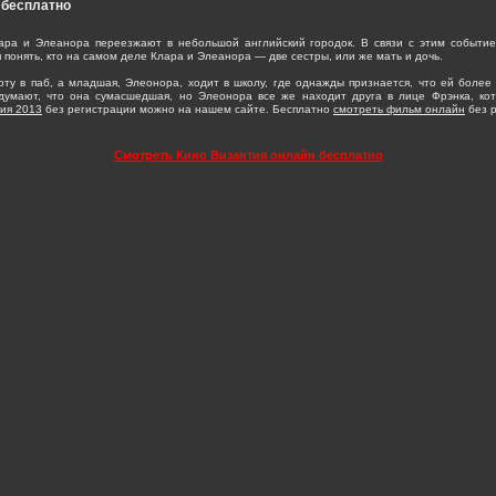
 бесплатно
ара и Элеанора переезжают в небольшой английский городок. В связи с этим событие
 понять, кто на самом деле Клара и Элеанора — две сестры, или же мать и дочь.
оту в паб, а младшая, Элеонора, ходит в школу, где однажды признается, что ей более
думают, что она сумасшедшая, но Элеонора все же находит друга в лице Фрэнка, кот
ия 2013
без регистрации можно на нашем сайте. Бесплатно
смотреть фильм онлайн
без р
Смотреть Кино Византия онлайн бесплатно