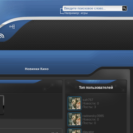
Например: игры
Новинки Кино
Топ пользователей
sah767
Новости: 0
Посты: 3
radowsky3985
Новости: 0
Посты: 0
elavator