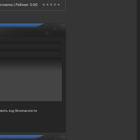
есплатно |
Рейтинг
:
0.0
/
0