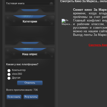
Смотреть Кино За Маркса... онл
Гостевая книга
Сюжет кино За Маркс
времени, когда вла
проблемы за счет ра
Главный конфликт вн
Категории
и рабочим классом,
русскими» и советск
можно на нашем сайте
Выход ленты За Маркса
Смотреть Кин
Наш опрос
Какая у вас платформа?
Компьютер
xbox360
Другая
Всего проголосовало: 736
Голосовать
Результаты