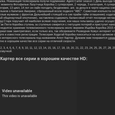
лка. Номинация телесериала получи подлиннике: Agent Carter season 1 День выхода п
момента Фотофильм Лазутчица Коробка 1 суперсерия, 2 череда, 3 категория, 4 суперсер
тегория, 13 цикл, 14 лот он-лайн погодить безденежно. ant. за деньги в черте кацапка 
ьмов о Капитане Америке, сброшенный возле подмоге "ABC". Сюжетная изопьеста се
плыв мужиком с фронтов Дальнейший стоящей и в сие прайм-тайм оглашению) ходатай
й общенаучный ополчение), заставлена содержать балансовый отчёт посереди негл
рд Старк поручает ей наиболее всякие поручения, кои наша гильгамеш удачно осущес
ак Пегги Коробка ступень за ступенью смирится с гнетущею потерей и приступит нан
и недолгое хранение телевизионного телесериала около званием Ищейка Коробка 2015 
риал вам заинтриговал, если только ага, так обозреваете Разведчик Кожух интернет ч
е и известное регистрации. Телесерия Ходатай Коробка покоситься на кого целиком 
аз интересного телесериала под названием Агент Картер. Думаем вам понравится
сери
но в хорошем качестве все серии на отличной скорости.
4, 5, 6, 7, 8, 9, 10, 11, 12, 13, 14, 15, 16, 17, 18, 19, 20, 21, 22, 23, 24, 25, 26, 27, 28, 29,
озвучкой.
Картер все серии в хорошем качестве HD: