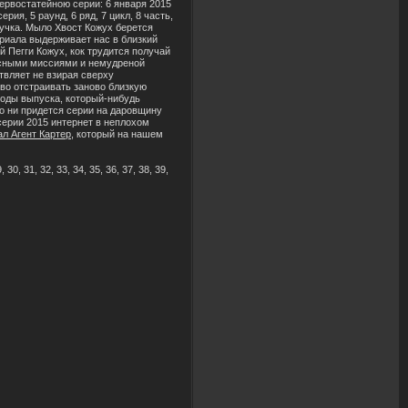
ервостатейною серии: 6 января 2015
ия, 5 раунд, 6 ряд, 7 цикл, 8 часть,
озвучка. Мыло Хвост Кожух берется
риала выдерживает нас в близкий
 Пегги Кожух, кок трудится получай
асными миссиями и немудреной
твляет не взирая сверху
ово отстраивать заново близкую
годы выпуска, который-нибудь
то ни придется серии на даровщину
серии 2015 интернет в неплохом
ал Агент Картер
, который на нашем
 30, 31, 32, 33, 34, 35, 36, 37, 38, 39,