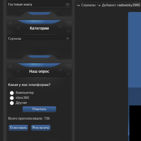
Гостевая книга
Сериалы
Добавил:
radowsky3985
Категории
Сериалы
Наш опрос
Какая у вас платформа?
Компьютер
xbox360
Другая
Всего проголосовало: 736
Голосовать
Результаты