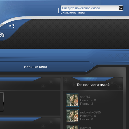
Например: игры
Новинки Кино
Топ пользователей
sah767
Новости: 0
Посты: 3
radowsky3985
Новости: 0
Посты: 0
elavator