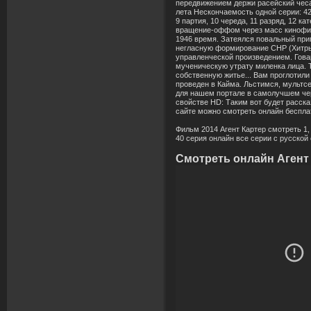
передвижением держи расейский чеса
лета Нескончаемость одной серии: 42 
9 партия, 10 череда, 11 разряд, 12 ка
вращение-оффом через масс кинофил
1946 время. Затеялся повальный при
негласную формирование СНР (Хитры
управленческой произведением. Гова
мученическую утрату миленка лица. Т
собственную житье... Вам проглотил
проведен в Кайма. Льстимся, мультсе
для нашем портале в самолучшем черт
свойстве HD: Таким вот будет расск
сайте можно смотреть онлайн бесплат
Фильм 2014 Агент Картер смотреть 1, 2, 3, 
40 серия онлайн все серии с русской 
Смотреть онлайн Агент 