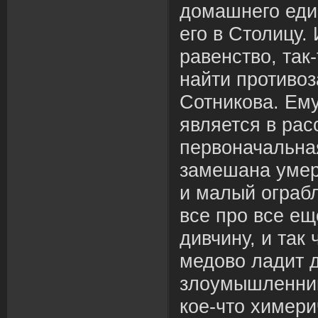
домашнего еди
его в Столицу.
равенство, так
найти противо
Сотникова. Ем
является в расс
первоначальна
замешана умере
и малый ограб
все про все ещ
дивчину, и так
медово ладит 
злоумышленник
кое-что химер