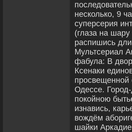
последовательн
несколько, 9 ча
суперсерия инт
(глаза на шару
распишись дли
Мультсериал А
фабула: В двор
Ксенаки едино
просвещенной 
Одессе. Город
покойною бытье
изнавись, карь
вождём абориг
шайки Аркадие