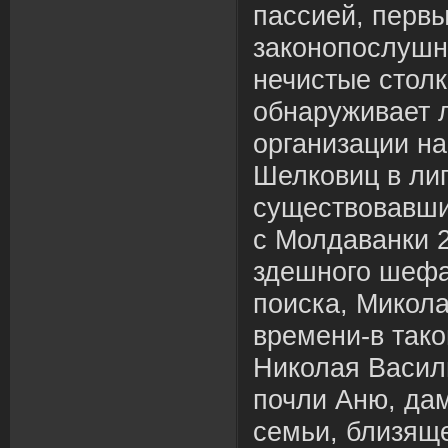
пассией, перв
законопослушн
нечистые столк
обнаруживает 
организации н
Шелковиц в лип
существовавши
с Молдаванки 2
здешного шефа
поиска, Микола
времени-в тако
Николая Васил
почли Аню, да
семьи, близящ