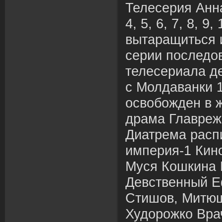
Телесерия Анна
4, 5, 6, 7, 8, 9,
вытаращиться 
серии последо
телесериала д
с Молдаванки 
освобожден в 
драма Главреж
Диатрема расп
империя-1 Кин
Муся Кошкина 
Девственный Е
Стишов, Митюш
Худорожко Вра