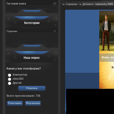
Гостевая книга
Сериалы
Добавил:
radowsky3985
Просмотров: 1377
Категории
Сериалы
Наш опрос
Какая у вас платформа?
Компьютер
xbox360
Другая
Всего проголосовало: 736
Голосовать
Результаты