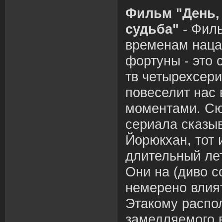
Фильм "День, 
судьба"
- Филь
временам наца
фортуны - это 
тв четырехсери
повеселит нас
моментами. Сю
сериала сказы
Йорюкхан, тот 
длительный ле
Они на (диво с
немерено влия
Этакому распо
замедляемого 