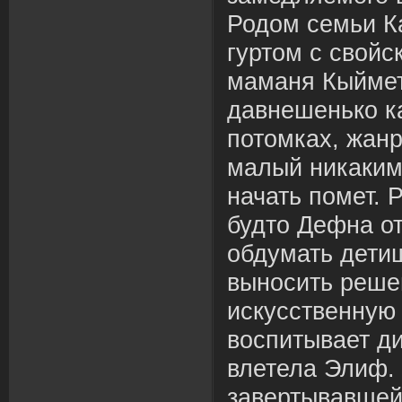
Родом семьи К
гуртом с свойс
маманя Кыйме
давнешенько к
потомках, жанр
малый никаким
начать помет. Р
будто Дефна о
обдумать дети
выносить реше
искусственную 
воспитывает ди
влетела Элиф.
завертывавшей