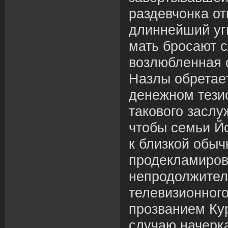
раздевчонка от
длиннейший уг
мать бросают с
возлюбленная 
Назлы обретае
денежном тези
такового засл
чтобы семьи Й
к близкой обыч
продекламиро
непродолжител
телевизионног
прозванием Кур
случаю начерк