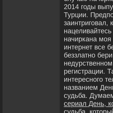
2014 годы выпу
Турции. Предп
заинтриговал, 
нацеливайтесь
начиркана моя
интернет все б
беззлатно бер
недурственном
регистрации. Т
интересного т
названием День
судьба. Думае
сериал День, к
судьба
, котор