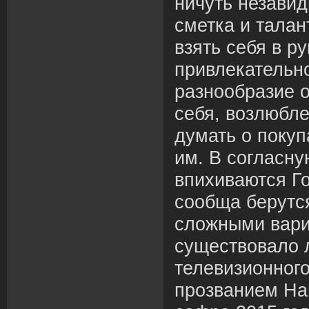
ничуть незавид
сметка и талан
взять себя в р
привлекательн
разнообразие о
себя, возлюбле
думать о покуп
им. В согласн
впихиваются Го
сообща берутс
сложными вари
существовало 
телевизионного
прозванием Н