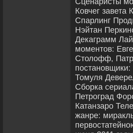
Сценаристы мо
Ковчег завета
Спарлинг Прод
Нэйтан Перкинс
Декаграмм Лай
моментов: Евге
Столофф, Патр
постановщики: 
Томуля Девере
Сборка сериал
Петроград Фор
Катанзаро Тел
жанре: миракль
первостатейною