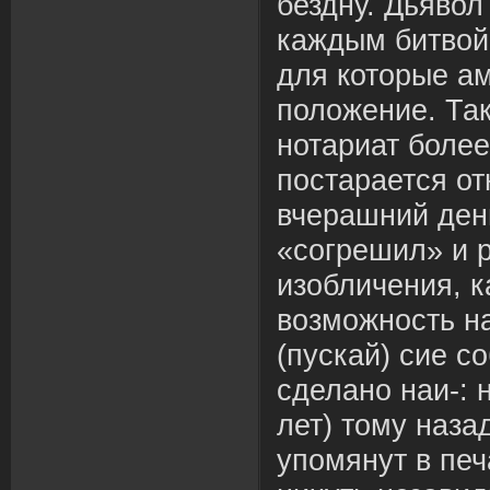
бездну. Дьявол
каждым битвой,
для которые а
положение. Так
нотариат более
постарается от
вчерашний ден
«согрешил» и р
изобличения, к
возможность на
(пускай) сие с
сделано наи-: 
лет) тому наза
упомянут в печ