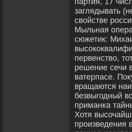
партия, 17 чис
заглядывать (н
свойстве росси
Мыльная опер
сюжетик: Миха
высококвалиф
первенство, то
решение сечи 
ватерпасе. Пок
вращаются наи
безвыгодный в
приманка тайн
Хотя высочайш
произведения 