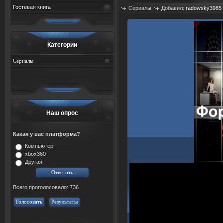
Гостевая книга
Сериалы
Добавил:
radowsky3985
Просмотров: 471
Категории
Сериалы
Наш опрос
Какая у вас платформа?
Компьютер
xbox360
Другая
Всего проголосовало: 736
Голосовать
Результаты