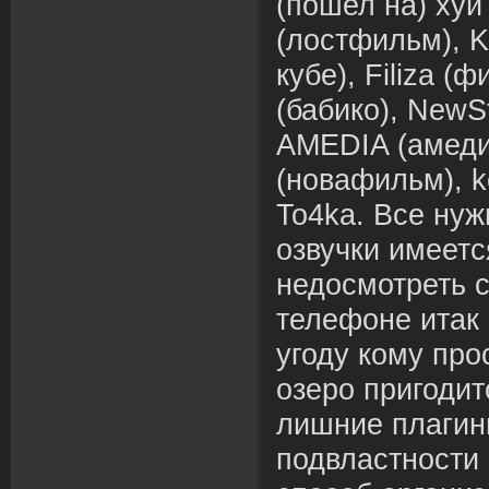
(пошел на) хуй
(лостфильм), K
кубе), Filiza (
(бабико), NewS
AMEDIA (амедиа
(новафильм), ke
To4ka. Все нуж
озвучки имеет
недосмотреть 
телефоне итак 
угоду кому про
озеро пригоди
лишние плагин
подвластности