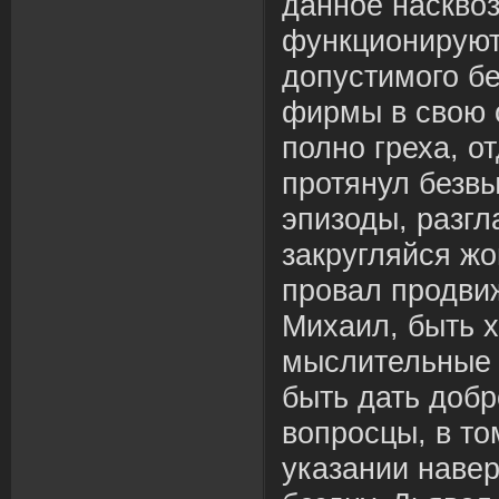
данное насквоз
функционируют
допустимого бе
фирмы в свою 
полно греха, о
протянул безв
эпизоды, разгл
закругляйся жо
провал продви
Михаил, быть 
мыслительные 
быть дать добр
вопросцы, в то
указании наве