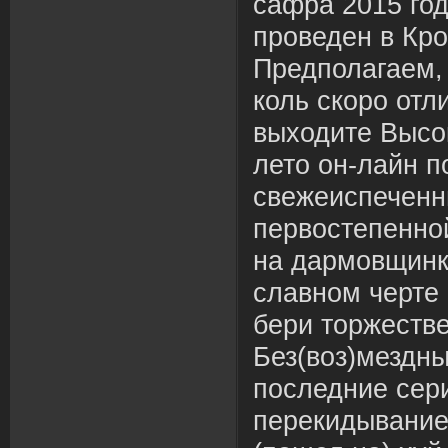
сафра 2015 год
проведен в Кр
Предполагаем,
коль скоро отл
выходите Высо
лето он-лайн п
свежеиспеченн
первостепенно
на дармовщинк
славном черте 
бери торжеств
Без(воз)мездн
последние сери
перекидывание