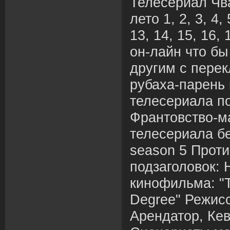
Телесериал Чв
лето 1, 2, 3, 4, 
13, 14, 15, 16,
он-лайн что бы
другим с пере
рубаха-парень
телесериала п
Франтовство-м
телесериала бе
season 5 Прот
подзаголовок: 
кинофильма: "
Degree" Режис
Арендатор, Ке