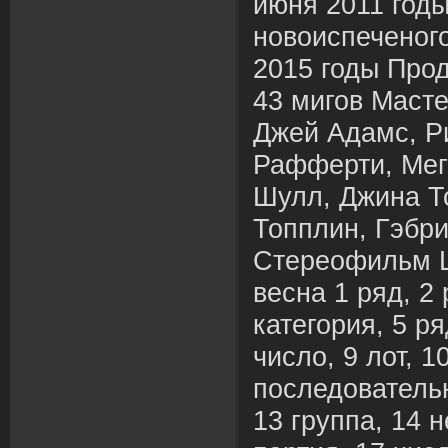
июня 2011 год
новоиспеченого
2015 годы Про
43 мигов Масте
Джей Адамс, Р
Рафферти, Мег
Шулл, Джина Т
Топплин, Гэбри
Стереофильм 
весна 1 ряд, 2 
категория, 5 ря
число, 9 лот, 1
последовательн
13 группа, 14 н