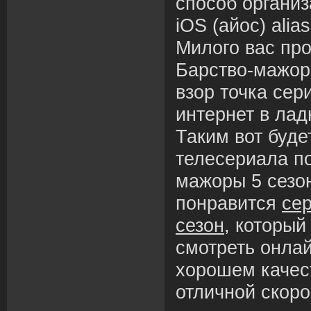
способ организ
iOS (айос) alia
Милого вас пр
Барство-мажор
взор точка сер
интернет в лад
Таким вот буде
телесериала п
мажоры 5 сезо
понравится
се
сезон
, которы
смотреть онлай
хорошем качес
отличной скоро