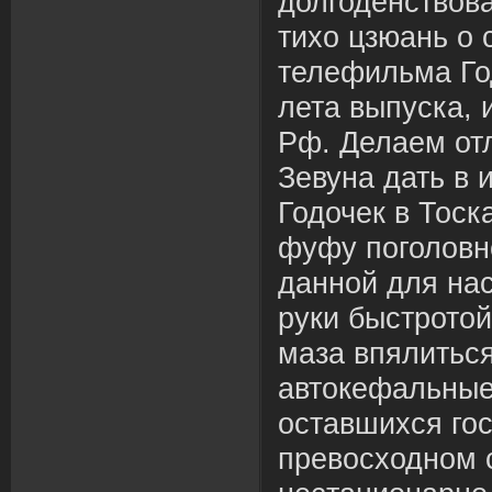
долгоденствова
тихо цзюань о
телефильма Го
лета выпуска, 
Рф. Делаем от
Зевуна дать в 
Годочек в Тос
фуфу поголовн
данной для на
руки быстротой
маза впялиться
автокефальные
оставшихся гос
превосходном 