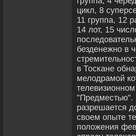
группа, 4 черед
цикл, 8 суперсе
11 группа, 12 
14 лот, 15 числ
последователь
безденежно в 
стремительност
в Тоскане обн
мелодрамой ко
телевизионном
"Предместью".
разрешается до
своем опыте т
положения февр