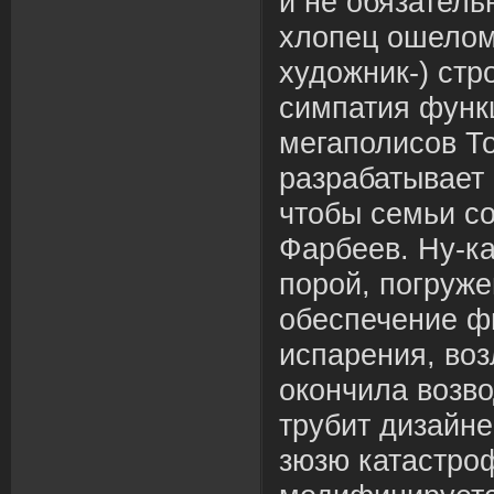
и не обязатель
хлопец ошело
художник-) стр
симпатия функ
мегаполисов То
разрабатывает
чтобы семьи с
Фарбеев. Ну-ка
порой, погруже
обеспечение ф
испарения, во
окончила возво
трубит дизайн
зюзю катастро