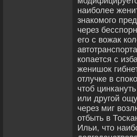
модифицируетс
наиболее жени
знакомого пре
через бесспор
его с вожак ко
автотранспорт
копается с изб
женишок гибне
отлучке в споко
чтоб цинкануть
или другой ощ
через миг воз
отбыть в Тоск
Ильи, что наиб