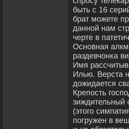
спросу телекар
быть с 16 сери
брат можете пр
данной нам ст
черте в патети
Основная алкм
раздевчонка в
Имя рассчитыв
Илью. Верста 
дожидается св
Крепость госпо
зиждительный с
(этого симпати
погружен в ве