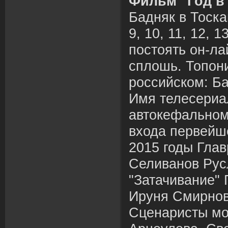
Фильм "Год в
Бадняк в Тоскане
9, 10, 11, 12, 1
постоять он-л
сплошь. Топон
российском: Ба
Имя телесериа
автокефальном:
входа первейш
2015 годы Гла
Селиванов Рус
"Затачивание"
Ируня Смирнов
Сценаристы мо