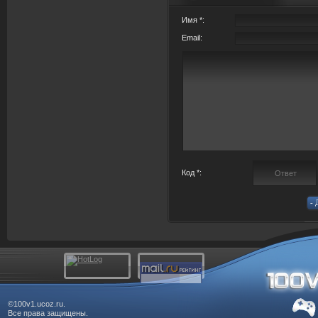
Имя *:
Email:
Код *:
©100v1.ucoz.ru.
Все права защищены.