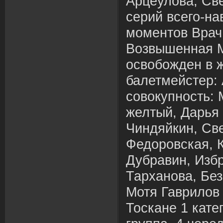
Арцеулова, Св
серий всего-на
моментов Врач
Возвышенная М
освобожден в ж
балетмейстер:
совокупность:
желтый, Дарья
Чиндяйкин, Св
Федоровская, 
Дубравин, Изб
Тарханова, Без
Мотя Гаврилов
Тоскане 1 катег