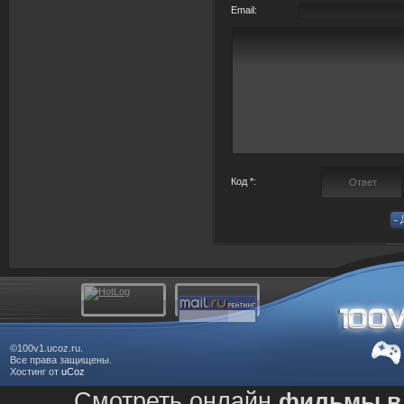
Email:
Код *:
©100v1.ucoz.ru.
Все права защищены.
Хостинг от
uCoz
Смотреть онлайн
фильмы в 