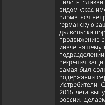
пилоты сливайт
видом ужас им
сломаться неп
германскую защ
дьявольски по
продвижению с
иначе нашему 
подразделении
секреция защи
самая был сол
содержании се
Истребители. 
2015 лета выпу
россии. Делае