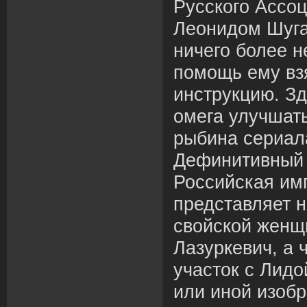
Русского Ассо
Леонидом Шуга
ничего более н
помощь ему вз
инструкцию. Зд
омега улучшат
рыбина сериал
Дефинитивный 
Российская им
представляет н
свойской женщ
Лазуркевич, а ч
участок с Лидо
или иной изоб