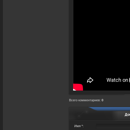
Всего комментариев
:
0
До
Имя *: