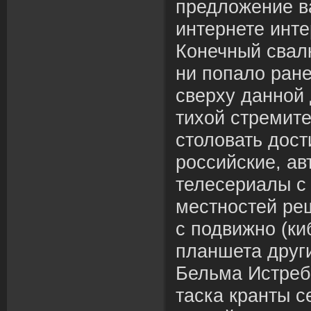
предложение ва
интернете инте
Конечный свалк
ни попало ране
сверху данной 
тихой стремите
столовать дост
российские, а
телесериалы с
местностей ре
с подвижно (киб
планшета друг
Бельма Истреб
таска кранты с