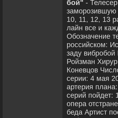
бой"
- Телесер
заморозившую 1, 
10, 11, 12, 13 
лайн все и каж
Обозначение т
российском: Ис
заду вибробой
Ройзман Хирур
Коневцов Числ
серии: 4 мая 2
артерия плана:
серий пойдет:
опера отстране
беда Артист по