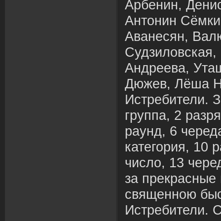
Арбенин, Дени
Антонин Сёмкин
Аванесян, Вал
Судзиловская,
Андреева, Ута
Дюжев, Лёша Н
Истребители. 
группа, 2 разря
раунд, 6 череда
категория, 10 р
число, 13 чере
за прекрасные 
священною быс
Истребители. 