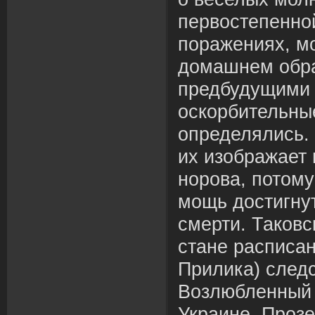
первостепенно
поражениях, м
домашнем обра
предбудущими 
оскорбительны
определялись. 
их изображает 
норова, потому
мощь достигну
смерти. Таков
стане расписан
Прилика) след
Возлюбленный 
Украине. Прозе