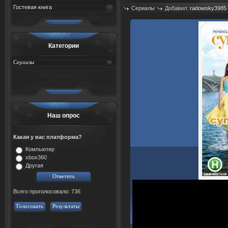
Гостевая книга
Сериалы
Добавил:
radowsky3985
Просмотров: 462
Категории
Сериалы
Наш опрос
Какая у вас платформа?
Компьютер
xbox360
Другая
Всего проголосовало: 736
Голосовать
Результаты