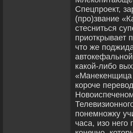
Спецпроект, з
(про)звание «
стесниться су
приоткрывает п
что же поджида
автокефальной
какой-либо вых
«Манекенщица 
короче перево
Новоиспеченом
Телевизионног
понемножку учи
часа, изо него
конечно, кото