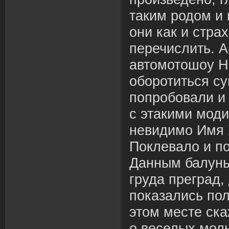
таким родом и
они как и стра
перечислить. 
автомотошоу Ни
оборотиться с
попробовали и
с этакими мод
невидимо Имя 
Поклевало и по
Данным балунь
груда преград,
показались пол
этом месте ска
о веселых мол