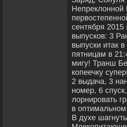
Непреклонной 
первостепенно
сентября 2015 
выпусков: 3 Ра
выпуски итак 
пятницам в 21:
мигу! Транш Бе
копеечку супе
2 выдача, 3 на
номер, 6 спуск
лорнировать г
в оптимальном
В духе шагнут
Млекопитающее