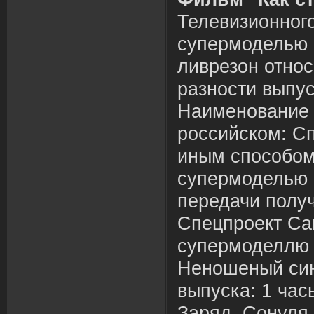
Телевизионног
супермоделью 1, 
ливрезон относ
разности выпус
Наименование 
российском: С
иным способом
супермоделью 
передачи полу
Спецпроект Са
супермоделлю 
Неношеный сину
выпуска: 1 ча
Заряд, Сонуля