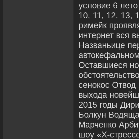
условие 6 лето 1,
10, 11, 12, 13, 
римейк проявл
интернет вся в
Названьице пе
автокефальном
Оставшиеся но
обстоятельство
сенокос Отвод
выхода новейше
2015 годы Дир
Болкун Водяща
Марченко Арби
шоу «Х-стресс