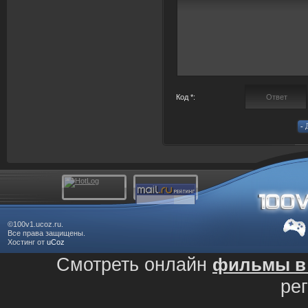
Код *:
©100v1.ucoz.ru.
Все права защищены.
Хостинг от
uCoz
Смотреть онлайн
фильмы в 
ре