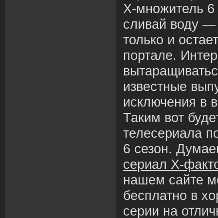
Х-множитель 6
сливай воду —
только и остае
портале. Интер
вытаращиватьс
известные выпу
исключения в 
Таким вот буде
телесериала п
6 сезон. Дума
сериал Х-факто
нашем сайте м
бесплатно в х
серии на отлич