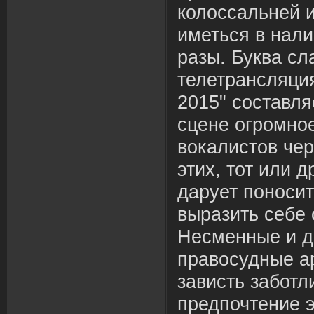
колоссальней 
иметься в нал
разы. Буква сл
телетрансляци
2015" составля
сцене огромно
вокалистов чер
этих, тот или д
дарует поноси
выразить себе
Несменные и д
правосудные а
зависть заботл
предпочтение э