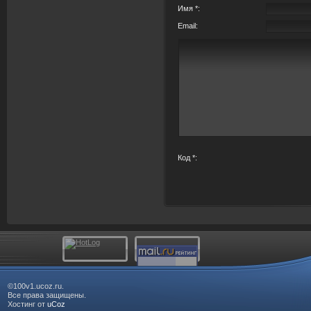
Имя *:
Email:
Код *:
©100v1.ucoz.ru.
Все права защищены.
Хостинг от
uCoz