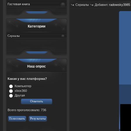
Гостевая книга
Сериалы
Добавил:
radowsky3985
Категории
Сериалы
Наш опрос
Какая у вас платформа?
Компьютер
xbox360
Другая
Всего проголосовало: 736
Голосовать
Результаты