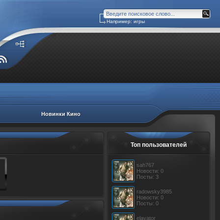
Например: игры
Новинки Кино
Топ пользователей
sah767
Новости: 0
Посты: 3
radowsky3985
Новости: 0
Посты: 0
elavator