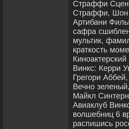
Страффи Сцен
Страффи, Шон 
Артибани Филь
сафра сшиблен
мультик, фамил
краткость моме
Киноактерский
Винкс: Керри 
Грегори Аббей,
Вечно зеленый
Майкл Синтерн
Авиаклуб Винк
волшебниц 6 вр
распишись рос