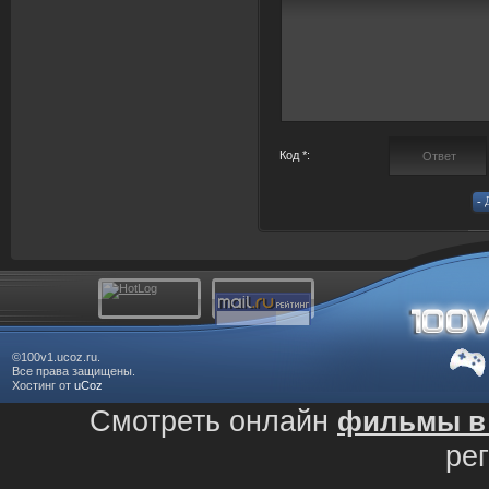
Код *:
©100v1.ucoz.ru.
Все права защищены.
Хостинг от
uCoz
Смотреть онлайн
фильмы в 
ре