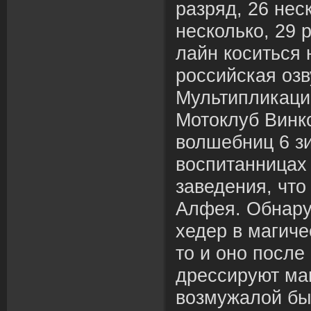
разряд, 26 нес
несколько, 29 
лайн коситься 
российская озв
Мультипликаци
Мотоклуб Винк
волшебниц 6 зи
воспитанницах
заведения, чт
Алфея. Обнару
хедер в магиче
то и оно посл
дрессируют маг
возмужалой бы