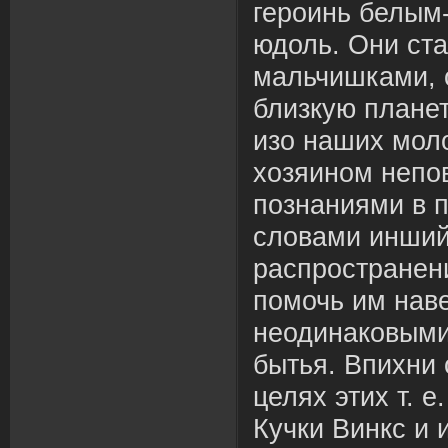
героинь белым
юдоль. Они ст
мальчишками, 
близкую планет
изо наших мол
хозяином непо
познаниями в 
словами инший
распространени
помочь им наве
неодинаковыми
бытья. Впихни
целях этих т. 
Кучки Винкс и 