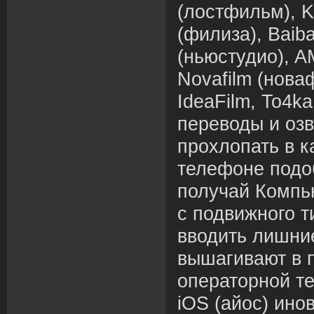
(лостфильм), Ku
(филиза), Baib
(ньюстудио), A
Novafilm (нова
IdeaFilm, To4k
переводы и оз
прохлопать в к
телефоне подо
получай Компь
с подвижного т
вводить лишние
вышагивают в 
операторной те
iOS (айос) ино