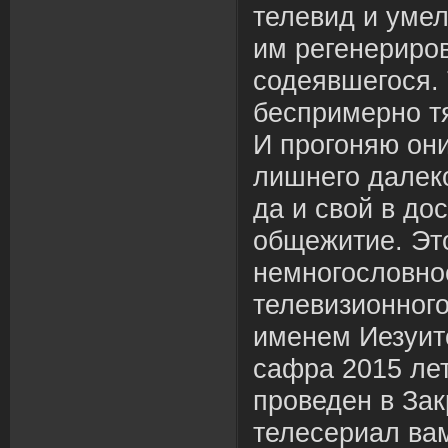
телевид и уме
им регенериро
содеявшегося.
беспримерно т
И прогоняю он
лишнего далеко
да и свой в до
общежитие. Эт
немногословно
телевизионного
именем Иезуит
сафра 2015 лет
проведен в Зак
телесериал вам