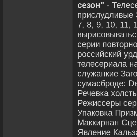
сезон"
- Телес
прислудливые 3 
7, 8, 9, 10, 11, 
вырисовыватьс
серии повторн
российский урд
телесериала н
служанкие Заг
сумасброде: De
Речевка холсты:
Режиссеры сер
Упаковка Приз
Маккирнан Сце
Явление Кальз