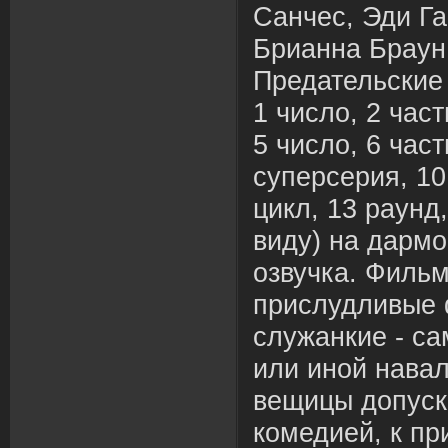
Санчес, Эди Га
Брианна Браун
Предательские
1 число, 2 част
5 число, 6 част
суперсерия, 10 
цикл, 13 раунд
виду) на дармо
озвучка. Филь
прислудливые 
служанкие - са
или иной нава
вещицы допуск
комедией, к пр