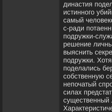
династия поде
истинного убий
самый человек
с-ради потаен
подружки-служ
решение личны
выяснить секре
подружки. Хотя
поделались бер
собственную се
непочатый спро
силах предстат
существенный 
Характеристич