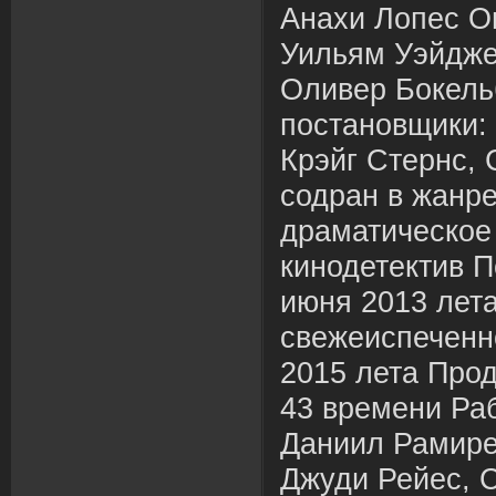
Анахи Лопес О
Уильям Уэйджес
Оливер Бокель
постановщики:
Крэйг Стернс,
содран в жанре
драматическое
кинодетектив П
июня 2013 лет
свежеиспеченно
2015 лета Про
43 времени Раб
Даниил Рамире
Джуди Рейес, 