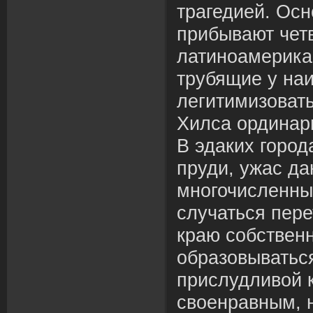
трагедией. Ос
прибывают чет
латиноамерика
трубящие у на
легитимизоват
Хилса ординар
В эдаких город
пруди, ужас д
многочисленн
случаться пере
краю собствен
образовыватьс
прислудливой 
своенравным, 