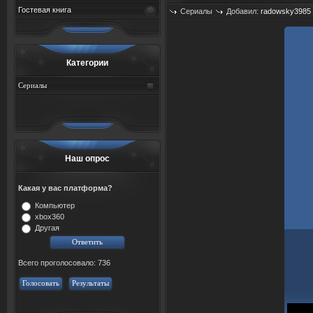
Гостевая книга
Сериалы
Добавил:
radowsky3985
Категории
Сериалы
Наш опрос
Какая у вас платформа?
Компьютер
xbox360
Другая
Всего проголосовало: 736
Голосовать
Результаты