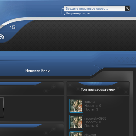
Например: игры
Новинки Кино
Топ пользователей
sah767
Новости: 0
Посты: 3
radowsky3985
Новости: 0
Посты: 0
elavator