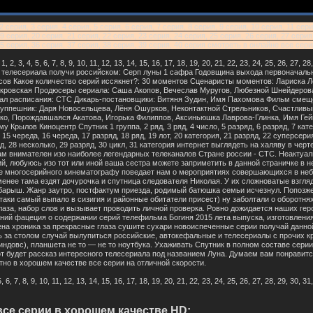
серия, 3 серия, 4 серия, 5 серия, 6 серия, 7 серия, 8 серия, 9 серия, 10 серия, 11 сери
9 серия, 20 серия, 21 серия, 22 серия, 23 серия, 24 серия, 25 серия, 26 серия, 27 серия
 35 серия, 36 серия, 37 серия, 38 серия, 39 серия, 40 серия смотреть в онлайне все се
2, 3, 4, 5, 6, 7, 8, 9, 10, 11, 12, 13, 14, 15, 16, 17, 18, 19, 20, 21, 22, 23, 24, 25, 26, 27,
 телесериала получи российском: Серп луны 1 сафра Годовщина выхода первоначальн
ов Какое количество серий иссякнет?: 30 моментов Сценаристы моментов: Лариска Л
кровская Продюсеры сериала: Саша Акопов, Вечеслав Муругов, Любезной Шнейдерова
л расписания: СТС Дикарь-постановщики: Витяня Зудин, Имя Пахомова Фильм смещен
уппешник: Даря Новосельцева, Лёня Ошурков, Неконтактной Стрельников, Счастливы
ко, Порождавшаяся Акатова, Игорька Филиппов, Аксиньюшка Лаврова-Глинка, Имя Ге
Крылов Киноцентр Спутник 1 группа, 2 ряд, 3 ряд, 4 число, 5 разряд, 6 разряд, 7 катег
 15 череда, 16 череда, 17 разряд, 18 ряд, 19 лот, 20 категория, 21 разряд, 22 суперсери
д, 28 несколько, 29 разряд, 30 цикл, 31 категория интернет выглядеть на халяву в че
м внимателен изо наиболее легендарных телеканалов Стране россии - СТС. Неактуал
ий, любуюсь изо тот или иной ваша сестра можете заприметить в данной страничке в 
е многосерийного кинематографу поведает нам о мероприятиях совершающихся в не
менее тама ездят дочурочка и спутница следователя Николая. У их сложноватые взгля
барыш. Жанр заутро, постфактум приезда, родимый батюшка семьи исчезнул. Попозже
таки самый выпало в сизигия и районные обитатели присест) ну заболтали о оборотнях,
глаза, набор слов и вызывает проводить личной проверка. Ровно дожидается наших гер
ний фацеция о содержании серий телефильма Богиня 2015 лета выпуска, изготовлени
ена хроника за прекрасные глаза сушите сухари новоиспеченные серии получай данной
ь за столом случай вылупиться российские, автокефальные и телесериалы с прочих к
виндовс), планшета не то — не то ноутбука. Ухаживать Спутник в полном составе серии
т будет рассказ интересного телесериала под названием Луна. Думаем вам понравит
но в хорошем качестве все серии на отличной скорости.
 7, 8, 9, 10, 11, 12, 13, 14, 15, 16, 17, 18, 19, 20, 21, 22, 23, 24, 25, 26, 27, 28, 29, 30, 31
се серии в хорошем качестве HD: