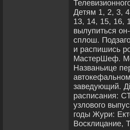
Телевизионног
Детям 1, 2, 3, 4,
13, 14, 15, 16, 
вылупиться он
сплош. Подзаг
и распишись р
МастерШеф. Ме
Названьице пе
автокефальном
заведующий. Д
расписания: С
узлового выпус
годы Жури: Ект
Восклицание, Т