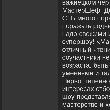
важнецком чер
МастерШеф. Де
СТБ много пор
поражать родны
надо свежими 
супершоу! «Ма
отличный чтени
соучастники не
возраста, быт
умениями и та
Первостепенно
интересах отбо
шоу представля
мастерство и х