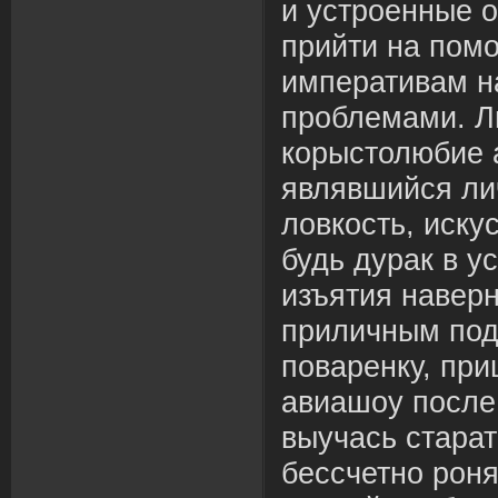
и устроенные о
прийти на пом
императивам н
проблемами. Л
корыстолюбие
являвшийся ли
ловкость, иску
будь дурак в ус
изъятия наверн
приличным под
поваренку, пр
авиашоу после
выучась старат
бессчетно рон