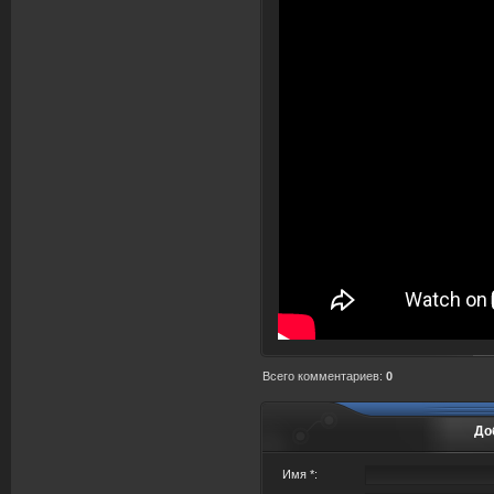
Всего комментариев
:
0
До
Имя *: