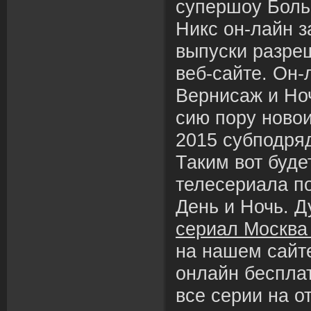
супершоу Боль
Никс он-лайн з
выпуски разре
веб-сайте. Он
Вернисаж и Но
сию пору ново
2015 субподря
Таким вот буде
телесериала п
День и Ночь. 
сериал Москва
на нашем сайт
онлайн беспла
все серии на о