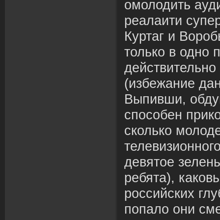
омолодить ауд
реалаити супе
Куртаг и Вороб
только в одно 
действительно 
(избежание дан
Выпивши, обду
способен прико
сколько молод
телевизионного
девятое зелен
ребята), каков
российских глу
попало они см