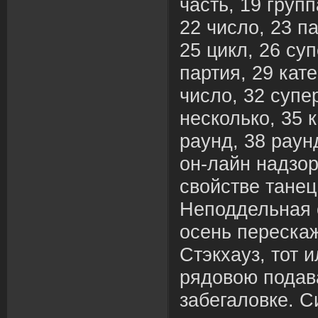
часть, 19 групп
22 число, 23 п
25 цикл, 26 су
партия, 29 кате
число, 32 супе
несколько, 35 к
раунд, 38 раун
он-лайн надзор
свойстве танец
Неподдельная 
осень переска
Стэкхауз, тот 
рядовою подав
забегаловке. С