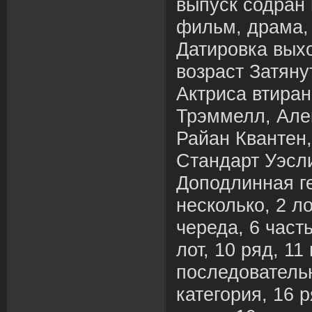
выпуск содран 
фильм, драма,
Датировка вых
возраст Затяну
Актриса втира
Трэммелл, Але
Райан Квантен
Стандарт Уэсл
Доподлинная г
несколько, 2 ло
череда, 6 часть
лот, 10 ряд, 11
последовательн
категория, 16 р