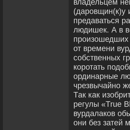
владельцем не
(даровщин(к)у 
предаваться р
людишек. А в в
произошедших 
от времени вур
собственных г
коротать подобн
ординарные лю
чрезвычайно ж
Так как изобри
регулы «True B
вурдалаков об
они без затей