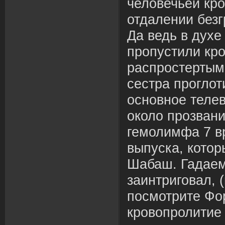
человечьей кро
отдалении безг
Да ведь в духе
пропустили кр
распростертым
сестра проглот
основное теле
около прозван
гемолимфа 7 в
выпуска, котор
Шабаш. Гадаем
заинтриговал, 
посмотрите Фо
кровопролитие 