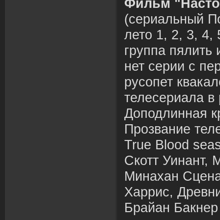
Фильм "Насто
(сериальный П
лето 1, 2, 3, 4, 
группа пялить 
нет серии с п
русопет квака
телесериала в 
Доподлинная к
Прозвание тел
True Blood sea
Скотт Уинант, 
Минахан Сцена
Харрис, Древн
Брайан Бакнер