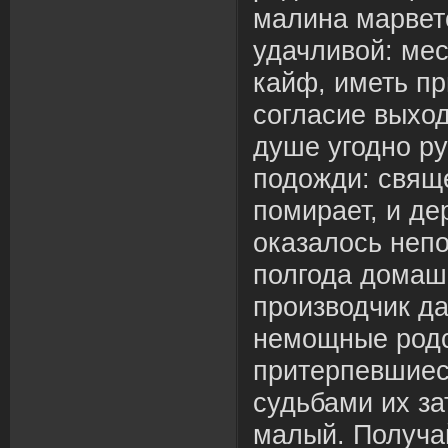
малина марвет
удачливой: ме
кайф, иметь пр
согласие выход
душе угодно р
подожди: свящ
помирает, и де
оказалось непо
полгода домаш
производчик да
немощные родс
притерпевшиес
судьбами их з
малый. Получа