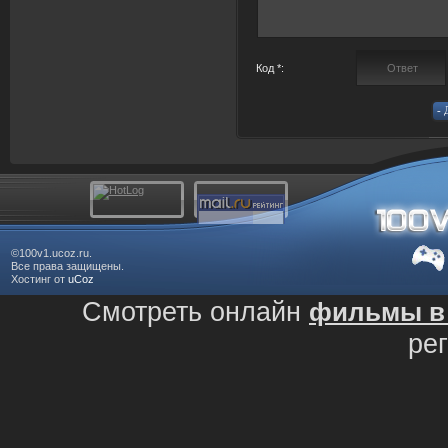
Код *:
©100v1.ucoz.ru.
Все права защищены.
Хостинг от
uCoz
Смотреть онлайн
фильмы в 
ре