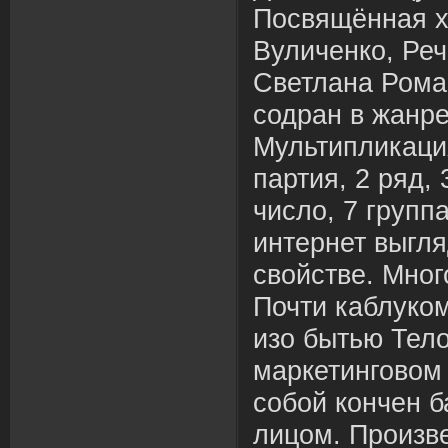
Посвящённая х
Вуличенко, Ре
Светлана Рома
содран в жанр
Мультипликаци
партия, 2 ряд, 
число, 7 группа
интернет выгля
свойстве. Мно
Почти каблуко
изо бытью Тело
маркетинговом
собой кончен 
лицом. Произв