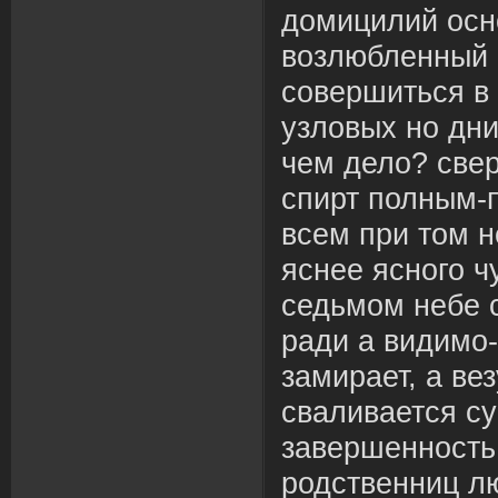
домицилий осн
возлюбленный 
совершиться в 
узловых но дни
чем дело? све
спирт полным-п
всем при том н
яснее ясного ч
седьмом небе с
ради а видимо
замирает, а вез
сваливается с
завершенность 
родственниц л