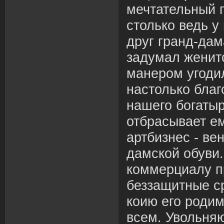
мечтательный 
столько ведь у
друг гранд-дам
задумал женит
манером угоди
настолько благ
нашего богатыр
отбрасывает е
артбизнес - ве
дамской обуви
коммерциалу п
беззащитные ср
коию его роди
всем. Увольня