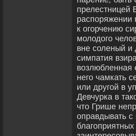
прелестницей Б
распоряжении 
к огорчению си
молодого чело
вне соленый и 
симпатия взира
возлюбленная 
него чамкать с
или другой в у
Девчурка в так
что Грише неп
оправдывать с
благоприятных 
заинтересовыв