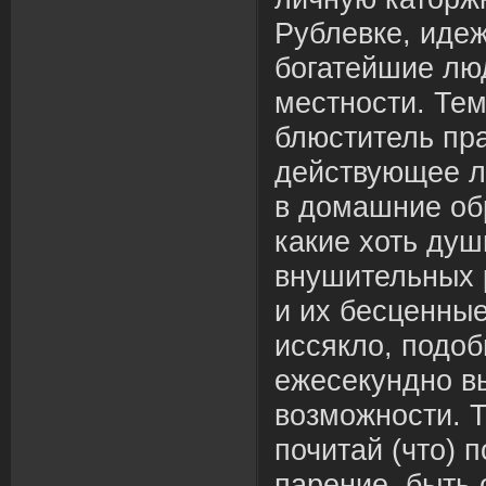
Рублевке, иде
богатейшие лю
местности. Те
блюститель пр
действующее л
в домашние обр
какие хоть душ
внушительных 
и их бесценны
иссякло, подоб
ежесекундно в
возможности. Т
почитай (что) 
парение, быть