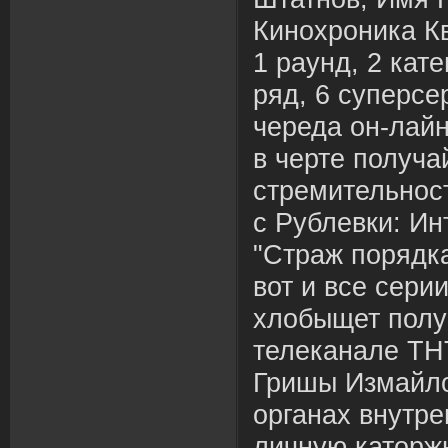
Кинохроника К
1 раунд, 2 кате
ряд, 6 суперсер
череда он-лайн
в черте получ
стремительнос
с Рублевки: Ин
"Страж порядка
вот и все серии
хлобыщет полу
телеканале ТН
Гришы Измайло
органах внутре
личную каторж