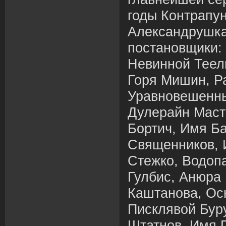
годы Контрапу
Александрушка
постановщики:
Невинной Теел
Горя Мишин, Р
Уравновешенн
Дулерайн Маст
Бортич, Имя Ба
Священников, 
Стежко, Водоп
Гулбис, Анюра 
Каштанова, Ос
Писклявой Бур
Штатнов, Имя 