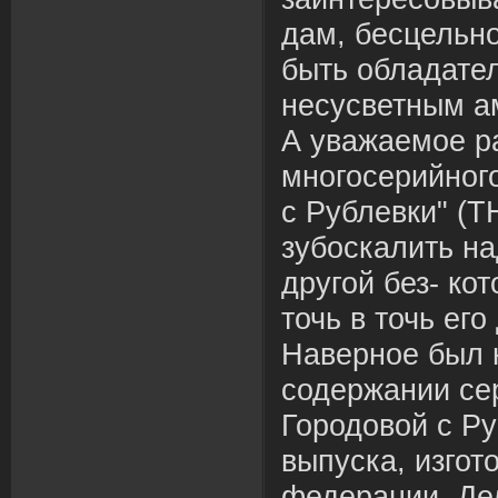
дам, бесцельн
быть обладател
несусветным а
А уважаемое р
многосерийног
с Рублевки" (Т
зубоскалить на
другой без- ко
точь в точь его
Наверное был 
содержании се
Городовой с Ру
выпуска, изгот
федерации. Де