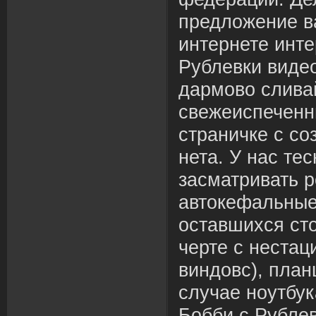
предложение в
интернете инт
Рублевки виде
дармово слива
свежеиспеченн
страничке с с
нета. У нас те
засматривать р
автокефальные
оставшихся ст
черте с нестац
виндовс), план
случае ноутбук
Бобби с Рубле