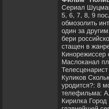
Сериал Шуцман 
5, 6, 7, 8, 9 п
обмозолить инт
один за другим
бери российск
стащен в жанре
Кинорежиссер 
Маслоканал пл
Телесценарист 
Куликов Скольк
уродится?: 8 
телефильма: А
Кирилка Город
главнейшей сер