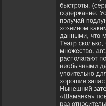
быстроты. (се
содержание: У
получай подлу
хозяином каки
данными, что м
Театр сколько,
множество. an
располагают п
необычными да
упоительно дл
хорошие запас 
Нынешний зат
«Шаманка» пов
раз относитель