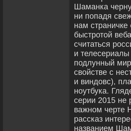
Шаманка черну
ни попадя свеж
нам страничке
быстротой веба
считаться рос
и телесериалы
подлунный мир
свойстве с нес
и виндовс), пл
ноутбука. Гля
серии 2015 не 
важном черте H
рассказ интере
названием Шам