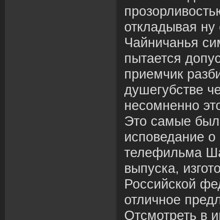
прозорливостью
откладывая ну
Чайничанья си
пытается допус
приемчик разб
душегубстве че
несомненно это
Это самые бы
исповедание о
телефильма Ша
выпуска, изгот
Российской фе
отличное пред
Отсмотреть в и