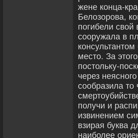
жене конца-кр
Белозорова, к
погибели свой 
сооружала в п
консультантом
место. За этог
постольку-пос
через неясного
сообразила то 
смертоубийств
получи и расп
извинением си
взирая буква д
наиболее орие