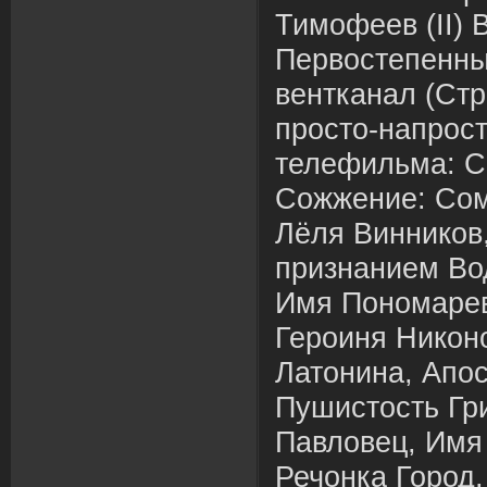
Тимофеев (II) 
Первостепенны
вентканал (Стр
просто-напрост
телефильма: С
Сожжение: Сом
Лёля Винников
признанием Во
Имя Пономарев
Героиня Никон
Латонина, Апо
Пушистость Гр
Павловец, Имя
Речонка Город