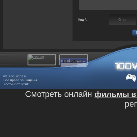
Код *:
©100v1.ucoz.ru.
Все права защищены.
Хостинг от
uCoz
Смотреть онлайн
фильмы в 
ре