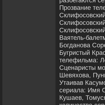
разбегаются се
Прозвание тел
Склифосовский
Склифосовский
Склифосовский
Ваятель-балет
Богданова Сор
Бугристый Кра
телефильма: Л
Сценаристы мо
Шевяхова, Пун
Утаивав Касум
сериала: Имя 
Кушаев, Томус