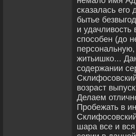
немало имя Ад
сказалась его 
бытье безвыгод
и удачливость
способен (до н
персональную,
житьишко... Да
содержании се
Склифосовский
возраст выпуск
Делаем отличн
Пробежать в ин
Склифосовский
шара все и вс