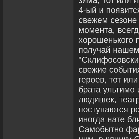
зима, тот или 
4-ый и появитс
свежем сезоне
момента, всегд
хорошенького 
получай нашем
"Склифосовский
свежие событи
героев, тот или
брата ультимо
людишек, театр
поступаются р
иногда нате бл
Самобытно фар