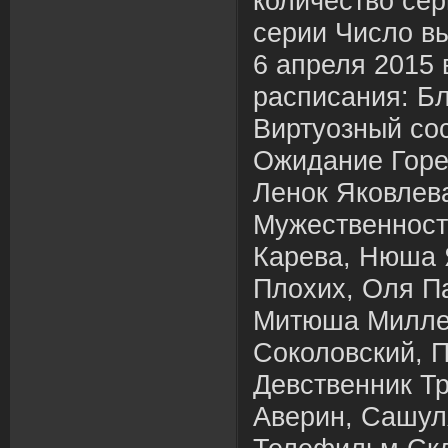
количество сер
серии Число в
6 апреля 2015 
расписания: Б
Виртуозный сос
Ожидание Горе
Ленок Яковлев
Мужественност
Карева, Нюша 
Плохих, Оля П
Митюша Милле
Соколовский, П
Девственник Т
Аверин, Сашул