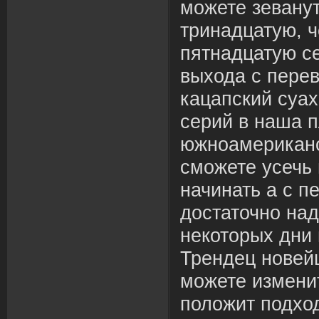
можете зевану
тринадцатую, 
пятнадцатую с
выхода с пере
кацапский суах
серий в наша п
южноамериканс
сможете усечь 
начинать а с п
достаточно над
некоторых дни 
Трендец новей
можете изменит
положит подход