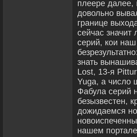
плеере далее,
довольно выва
границе выход
сейчас значит 
серий, кои наш
безрезультатно
знать вынашива
Lost, 13-я Pittu
Yuga, а число ш
Фабула серий 
безызвестен, к
дожидаемся но
новоиспеченны
нашем портале