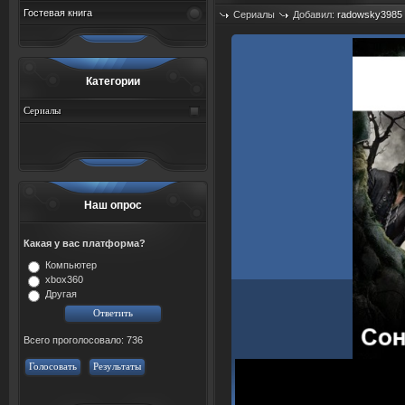
Гостевая книга
Сериалы
Добавил:
radowsky3985
Просмотров: 430
Категории
Сериалы
Наш опрос
Какая у вас платформа?
Компьютер
xbox360
Другая
Всего проголосовало: 736
Голосовать
Результаты