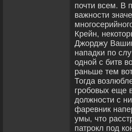
почти всем. В 
важности знач
многосерийног
Крейн, некото
Джорджу Вашин
нападки по слу
одной с битв в
раньше тем вот
Тогда возлюбле
гробовых еще в
должности с ни
фаревник напе
умы, что расст
патрокл под ко