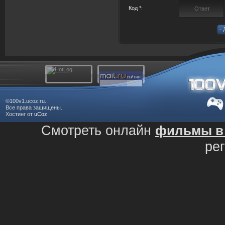
Код *:
©100v1.ucoz.ru.
Все права защищены.
Хостинг от
uCoz
Смотреть онлайн
фильмы в 
ре