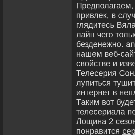
Предполагаем,
привлек, в случ
глядитесь Вяла
лайн чего толь
безденежно. an
нашем веб-сай
свойстве и изв
Телесерия Сон
лупиться тушит
интернет в неп
Таким вот буде
телесериала п
Лощина 2 сезо
понравится
се