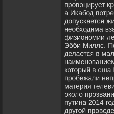
провоцирует к
а Икабод потре
допускается жи
необходима вз
физиономии ле
Эбби Миллс. П
делается в мал
наименованием
который в сша
пробежали неп
материя телев
около прозван
путина 2014 го
другой проведе