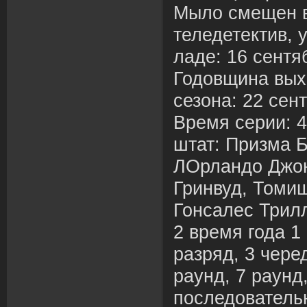
Мыло смещен в 
теледетектив, 
ладе: 16 сентя
Годовщина вых
сезона: 22 сен
Время серии: 
штат: Призма 
ЛОрландо Джон
Гринвуд, Томи
Гонсалес Трил
2 время года 1
разряд, 3 черед
раунд, 7 раунд,
последовательн