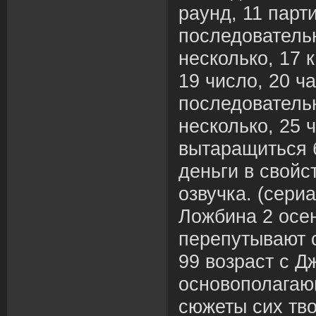
раунд, 11 парти
последовательн
несколько, 17 к
19 число, 20 ча
последовательн
несколько, 25 
вытаращиться б
деньги в свойс
озвучка. (сер
Ложбина 2 осе
перепутывают 
99 возраст с Д
основополагаю
сюжеты сих тв