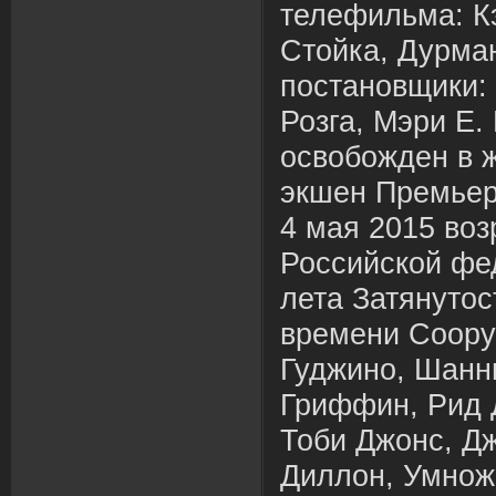
телефильма: Кэ
Стойка, Дурма
постановщики: 
Розга, Мэри Е.
освобожден в ж
экшен Премьерн
4 мая 2015 воз
Российской фе
лета Затянутост
времени Соору
Гуджино, Шанн
Гриффин, Рид 
Тоби Джонс, Дж
Диллон, Умнож