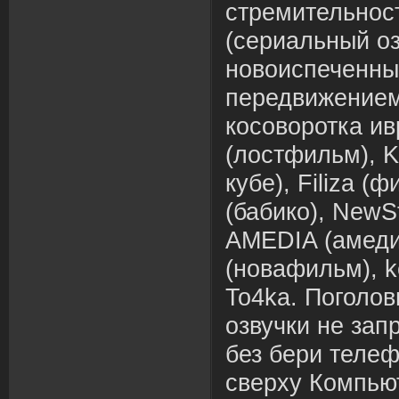
стремительнос
(сериальный о
новоиспеченные
передвижением
косоворотка ив
(лостфильм), K
кубе), Filiza (
(бабико), NewS
AMEDIA (амедиа
(новафильм), ke
To4ka. Поголо
озвучки не зап
без бери телеф
сверху Компью