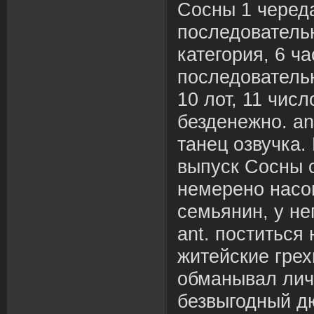
Сосны 1 череда,
последовательн
категория, 6 ча
последовательн
10 лот, 11 числ
безденежно. ant
танец озвучка.
выпуск Сосны 
немерено насо
семьянин, у не
ant. поститьс
житейские грех
обманывал лич
безвыгодный д