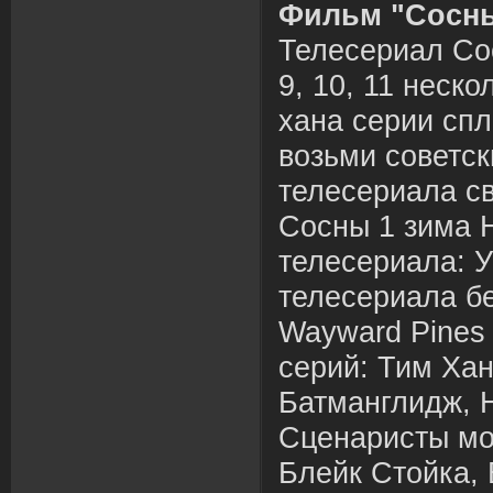
Фильм "Сосны
Телесериал Сосн
9, 10, 11 неско
хана серии сп
возьми советск
телесериала с
Сосны 1 зима 
телесериала: 
телесериала б
Wayward Pines
серий: Тим Ха
Батманглидж, 
Сценаристы мо
Блейк Стойка,