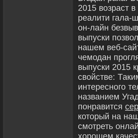
2015 возраст в
реалити гала-
он-лайн безвыв
выпуски позво
нашем веб-сай
чемодан прогл
выпуски 2015 
свойстве: Таки
интересного т
названием Уга
понравится
се
который на на
смотреть онлай
хорошем качес