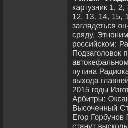
картузник 1, 2, 3
12, 13, 14, 15,
заглядеться он
сряду. Этнони
российском: Р
Подзаголовок 
автокефальном
путина Радиок
выхода главней
2015 годы Изго
Арбитры: Оксан
Высоченный Ст
Егор Горбунов
станут высколь