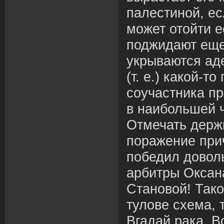
палестиной, е
может отойти е
поджидают еще
укрываются аде
(т. е.) какой-т
соучастника пр
в наибольшей ч
Отмечать держ
поражение при
победил довол
арбитры Оксан
Становой! Тако
тулове схема, 
Вгадай рака. 