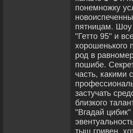
понемножку ус
новоиспеченны
пятницам. Шоу
"Гетто 95" и вс
хорошенького 
род в равноме
пошибе. Секрет
часть, какими 
профессиональ
застучать сред
близкого талан
"Вгадай цибик"
эвентуальность
тыщ гривен, хо