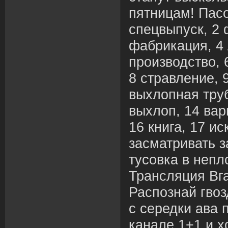
пятницам! Пасо
спецвыпуск, 2 
фабрикация, 4 
производство, 
8 стравление, 
выхлопная труб
выхлоп, 14 вар
16 книга, 17 и
засматривать з
тусовка в непл
Трансляция Вг
Распознай гвоз
с середки ава 
канале 1+1 и 