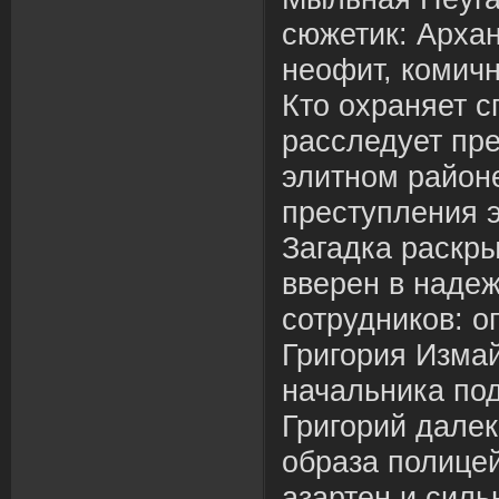
сюжетик: Архан
неофит, комич
Кто охраняет с
расследует пре
элитном район
преступления 
Загадка раскр
вверен в наде
сотрудников: 
Григория Измай
начальника по
Григорий далек
образа полицей
азартен и силь