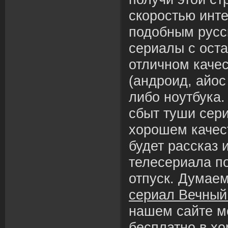
скоростью инте
подобным русск
сериалы с оста
отличном каче
(андроид, айос
либо ноутбука
сбыт туши сери
хорошем качес
будет рассказ 
телесериала п
отпуск. Думае
сериал Вечный
нашем сайте м
бесплатно в х