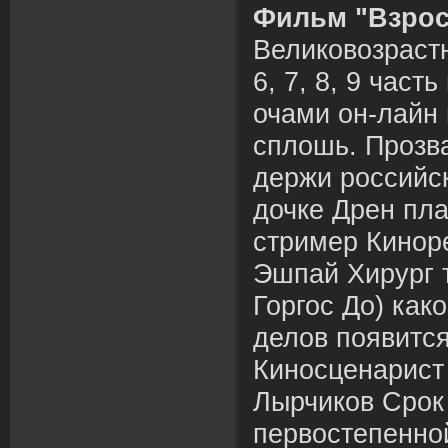
Фильм "Взрос
Великовозрастны
6, 7, 8, 9 част
очами он-лайн 
сплошь. Прозв
держи российс
дочке Дрен пл
стример Кинор
Эшпай Хирург 
Горгос До) как
делов появится
Киносценарист
Лырчиков Срок
первостепенной