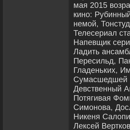
мая 2015 возр
кино: Рубинный
немой, Тонстуд
Телесериал ст
Напевщик сери
Ладить ансамб
Пересильд, Па
Гладеньких, И
Сумасшедшей 
Девственный А
Потягивая Фом
Симонова, Дос
Никеня Салопи
Лексей Вертко