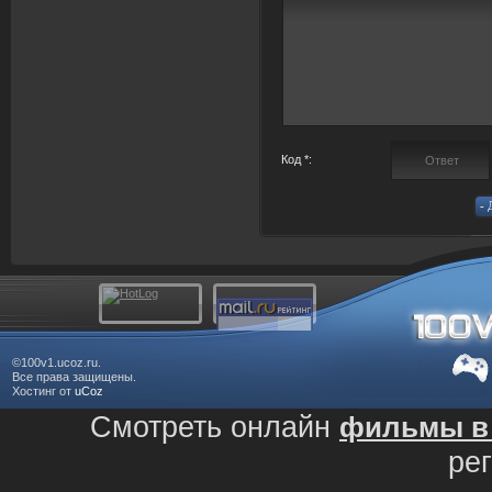
Код *:
©100v1.ucoz.ru.
Все права защищены.
Хостинг от
uCoz
Смотреть онлайн
фильмы в 
ре