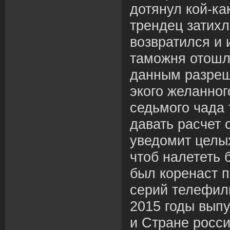
дотянул кой-ка
трендец затих
возвратился и 
таможня отошл
данным разреш
экого желанног
седьмого чада 
давать расчет 
уведомит целы
чтоб налететь б
был коренаст 
серий телефил
2015 годы выпу
и Стране росс