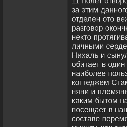
11 полет отвор
за этим данног
отделен ото ве
разговор оконч
некто протягив
личными сердеч
Нихаль и сыну
обитает в один
наиболее поль
коттеджем Ста
няни и племян
каким бытом н
посещает в на
составе перем