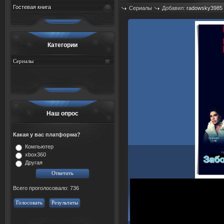
Гостевая книга
Сериалы
Добавил:
radowsky3985
Просмотров: 559
Категории
Сериалы
Наш опрос
Какая у вас платформа?
Компьютер
xbox360
Другая
Всего проголосовало: 736
Голосовать
Результаты