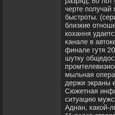
разряд, 80 лот
черте получай 
быстроты. (се
близкие отнош
кохання удает
канале в авток
финале гутя 20
шутку общедос
промтелевизио
мыльная опера
держи экраны е
Сюжетная инф
ситуацию мужс
Аднан, какой-