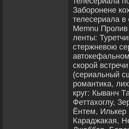
телесериала п
Заборонене ко
телесериала в 
Memnu Пролив 
ленты: Туретч
стержневою се
автокефальном:
скорой встречи
(сериальный с
романтика, ли
круг: Кыванч Т
Феттахоглу, Зе
Ёнтем, Илькер 
Караджакая, Н