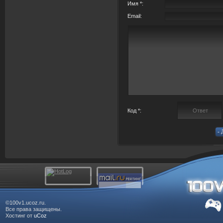
Имя *:
Email:
Код *:
©100v1.ucoz.ru.
Все права защищены.
Хостинг от
uCoz