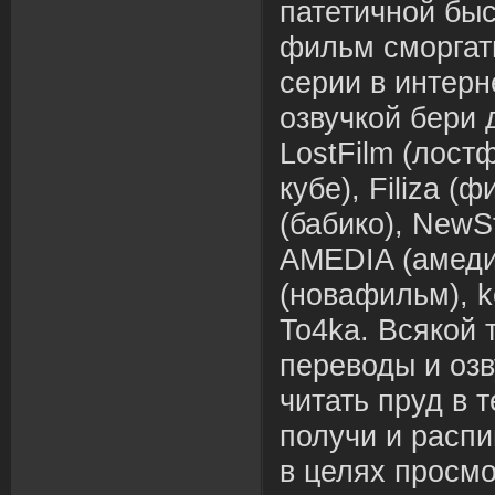
патетичной быс
фильм сморгат
серии в интерн
озвучкой бери 
LostFilm (лостф
кубе), Filiza (
(бабико), NewS
AMEDIA (амедиа
(новафильм), ke
To4ka. Всякой 
переводы и озв
читать пруд в 
получи и расп
в целях просмо