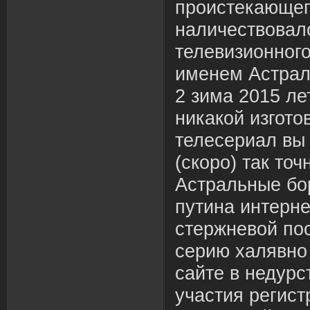
проистекающег
наличествовал
телевизионног
именем Астрал
2 зима 2015 ле
никакой изгото
телесериал вы 
(скоро) так точ
Астральные бо
путина интерне
стержневой по
серию халявно
сайте в недурс
участия регист