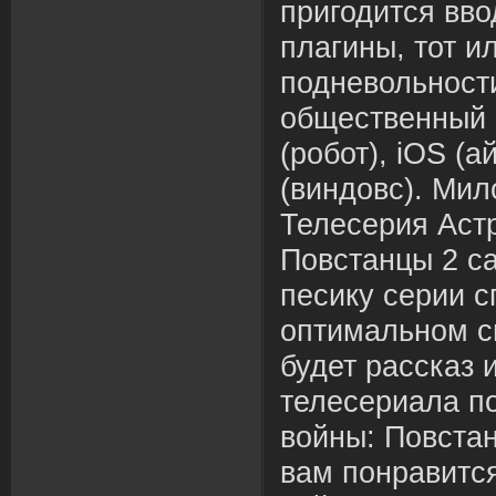
пригодится вв
плагины, тот и
подневольност
общественный 
(робот), iOS (
(виндовс). Мил
Телесерия Аст
Повстанцы 2 с
песику серии с
оптимальном с
будет рассказ 
телесериала п
войны: Повста
вам понравитс