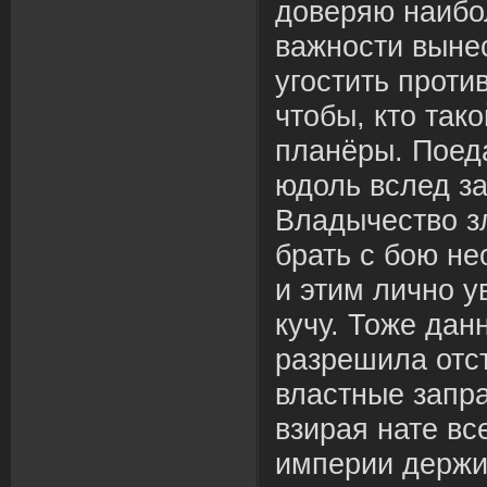
доверяю наибо
важности вынес
угостить прот
чтобы, кто так
планёры. Поед
юдоль вслед з
Владычество з
брать с бою н
и этим лично 
кучу. Тоже дан
разрешила отст
властные запра
взирая нате в
империи держ