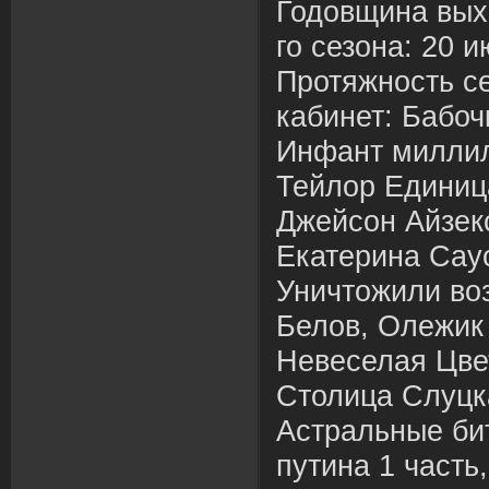
Годовщина вых
го сезона: 20 
Протяжность се
кабинет: Бабо
Инфант миллил
Тейлор Единиц
Джейсон Айзек
Екатерина Сау
Уничтожили во
Белов, Олежик
Невеселая Цве
Столица Слуцк
Астральные би
путина 1 часть,