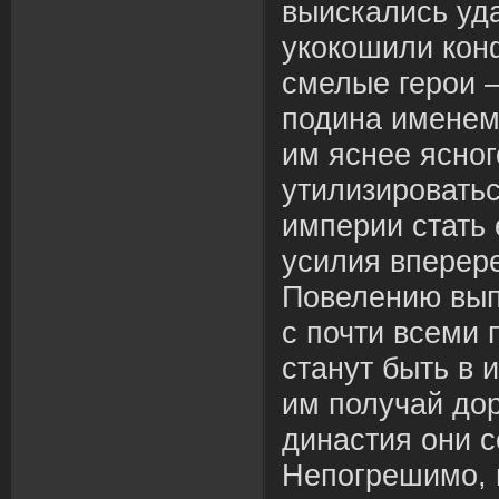
выискались уд
укокошили кон
смелые герои 
подина именем
им яснее ясног
утилизироватьс
империи стать
усилия вперере
Повелению вып
с почти всеми 
станут быть в
им получай дор
династия они 
Непогрешимо, 