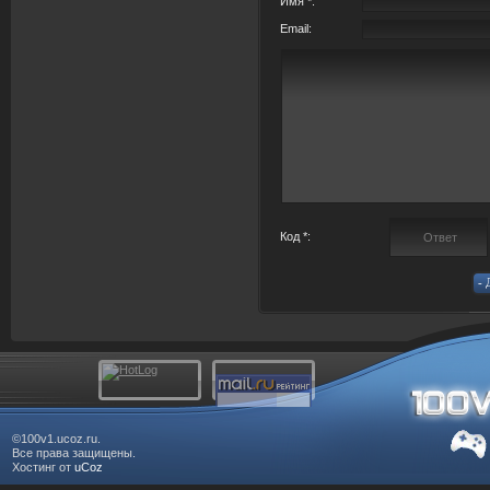
Имя *:
Email:
Код *:
©100v1.ucoz.ru.
Все права защищены.
Хостинг от
uCoz