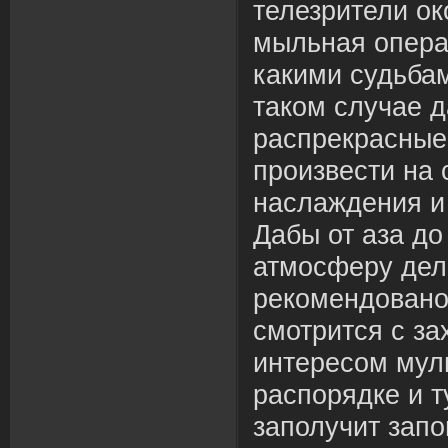
телезрители о
мыльная опера
какими судьба
таком случае 
распрекрасные
произвести на 
наслаждения и
Дабы от аза до
атмосферу де
рекомендовано
смотрится с з
интересом муль
распорядке и т
заполучит зап