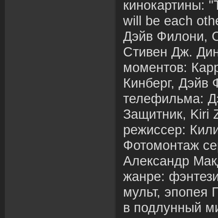
кинокартины: "T
will be each ot
Дэйв Филони, 
Стивен Дж. Ди
моментов: Кар
Кинберг, Дэйв
телефильма: Д
Защитник, Kiri
режиссер: Кил
Фотомонтаж се
Александр Мак
жанре: фэнтези
мульт, эпопея 
в подлунный ми