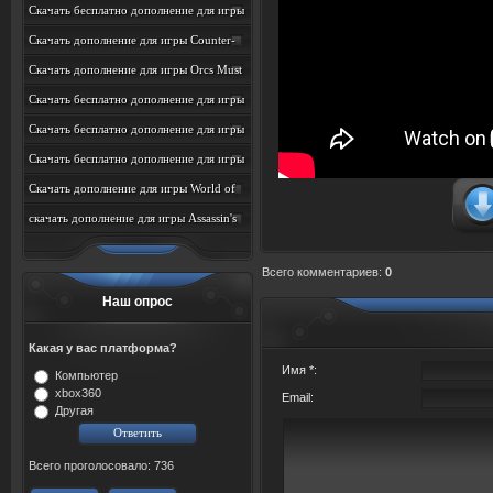
Скачать бесплатно дополнение для игры
Killing Floor
Скачать дополнение для игры Counter-
Strike: Global Offensive
Скачать дополнение для игры Orcs Must
Die! 2
Скачать бесплатно дополнение для игры
S.T.A.L.K.E.R тень чернобыля
Скачать бесплатно дополнение для игры
Проклятые земли
Скачать бесплатно дополнение для игры
Mafia: The City of Lost Heaven
Скачать дополнение для игры World of
Tanks
скачать дополнение для игры Assassin's
Creed 2
Всего комментариев
:
0
Наш опрос
Какая у вас платформа?
Имя *:
Компьютер
xbox360
Email:
Другая
Всего проголосовало: 736