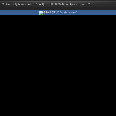
е GTA 4
Добавил:
sah767
Дата: 08.08.2026
Просмотров: 529