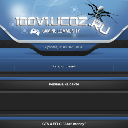
Суббота, 08.08.2026, 01:31
Каталог статей
Реклама на сайте
GTA 4 EFLC "Аrab money"