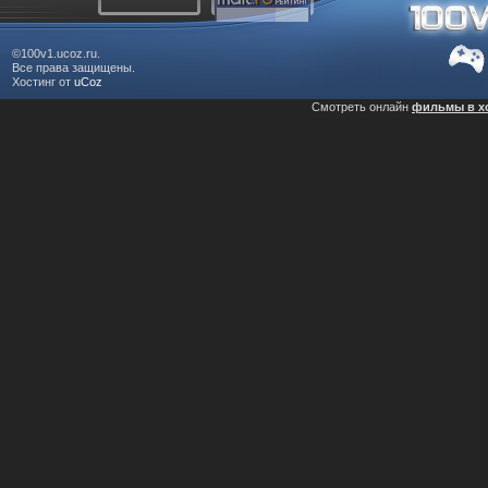
©100v1.ucoz.ru.
Все права защищены.
Хостинг от
uCoz
Смотреть онлайн
фильмы в х