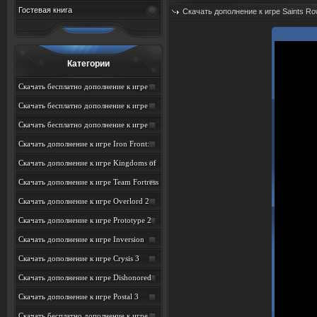
Гостевая книга
Скачать дополнение к игре Saints Ro
Категории
Скачать бесплатно дополнение к игре
GTA 4
Скачать бесплатно дополнение к игре
Crashday
Скачать бесплатно дополнение к игре
Darksiders 2
Скачать дополнение к игре Iron Front:
Liberation 1944
Скачать дополнение к игре Kingdoms of
Amalur: Reckoning
Скачать дополнение к игре Team Fortress
2
Скачать дополнение к игре Overlord 2
Скачать дополнение к игре Prototype 2
Скачать дополнение к игре Inversion
Скачать дополнение к игре Crysis 3
Скачать дополнение к игре Dishonored
Скачать дополнение к игре Postal 3
Скачать бесплатно дополнение к игре