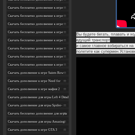
Call of Duty: Modern Warfare 2
Скачать бесплатно дополнение к игре
Mass Effect 3
Скачать бесплатно дополнение к игре
GTA San Andreas
Скачать бесплатно дополнение к игре
Krater
Скачать бесплатно дополнение к игре
Вы будете бегать, плавать и х
Half-Life 2
едущий транспорт
Скачать бесплатно дополнение к игре
и самое главное взбираться на 
Saints Row: The Third
Скачать бесплатно дополнение к игре
полетите как супермен.Установк
Saints Row: The Third
Скачать бесплатно дополнение к игре
Star Wars: Knights of the Old Republic
Скачать бесплатно дополнение к игре
Assassin's Creed 3
Скачать дополнение к игре Saints Row
The Third
Скачать дополнение к игре Need for
Speed Most Wanted
Скачать дополнение к игре мафия 2
Скачать дополнение для игры Left 4 Dead
2
Скачать дополнение для игры Spider-
Man: Web of Shadows
Скачать бесплатно дополнение для игры
Sleeping Dogs
Скачать дополнение для игры Amazing
Spider-Man, the
Скачать дополнение к игре GTA 3