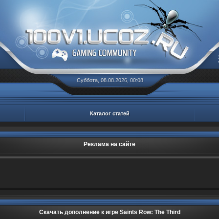
Суббота, 08.08.2026, 00:08
Каталог статей
Реклама на сайте
Скачать дополнение к игре Saints Row: The Third