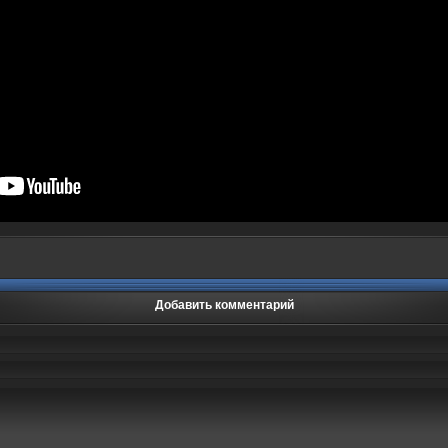
Добавить комментарий