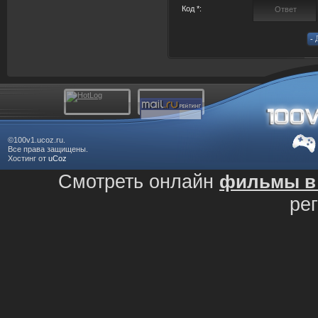
Код *:
©100v1.ucoz.ru.
Все права защищены.
Хостинг от
uCoz
Смотреть онлайн
фильмы в 
ре