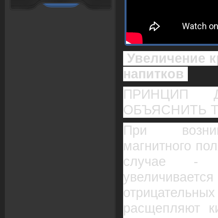
Увеличение к
напитков
ПРИНЦИП 
ОБЪЯСНИТЬ Т
При возник
магнитного пол
случае - с
увеличива
отрицательн
расщепляют ки