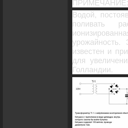
ПРИМЕЧАНИЕ
Водой, постоя
поливать ра
ионизированн
урожайность. 
известен и пр
для увеличени
Голландии.