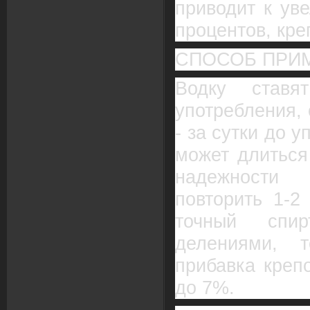
приводит к ув
процентов, кре
СПОСОБ ПРИ
Водку став
употребления, 
- за сутки до 
может длиться
надежности
повторить 1-2
точный спи
делениями, 
прибавка креп
до 7%.