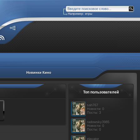
Например: игры
Новинки Кино
Топ пользователей
sah767
Новости: 0
Посты: 3
radowsky3985
Новости: 0
Посты: 0
elavator