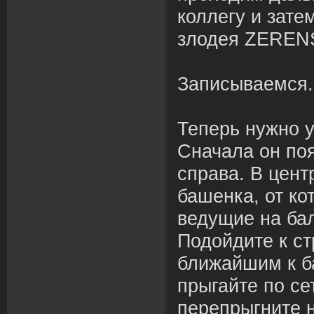
коллегу и зате
злодея ZEREN
Записываемся
Теперь нужно 
Сначала он по
справа. В цент
башенка, от ко
ведущие на бал
Подойдите к с
ближайшим к б
прыгайте по се
перепрыгните 