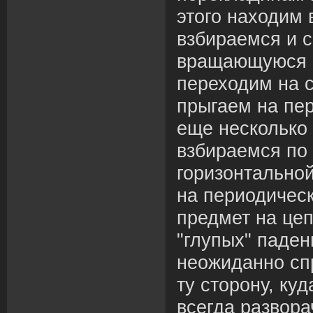
этого находим 
взбираемся и 
вращающуюся ш
переходим на 
прыгаем на пе
еще несколько
взбираемся по 
горизонтальной
на периодичес
предмет на цеп
"глупых" паден
неожиданно спр
ту сторону, ку
всегда развора