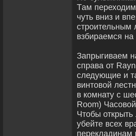
Там переходим
чуть вниз и впе
строительным л
взбираемся на
Запрыгиваем н
справа от Rayn
следующие и та
винтовой лест
в комнату с ше
Room) Часовой 
Чтобы открыть 
убейте всех вр
перекладинам 