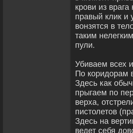
крови из врага
правый клик и 
вонзятся в тел
таким нелегки
пули.
Убиваем всех и
По коридорам 
Здесь как обы
прыгаем по пе
верха, отстрел
пистолетов (пр
Здесь на верт
ведет себя дов