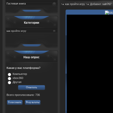
Гостевая книга
как пройти игру
Добавил:
sah767
Просмотров: 1245
Категории
как пройти игру
Наш опрос
Какая у вас платформа?
Компьютер
xbox360
Другая
Всего проголосовало: 736
Голосовать
Результаты