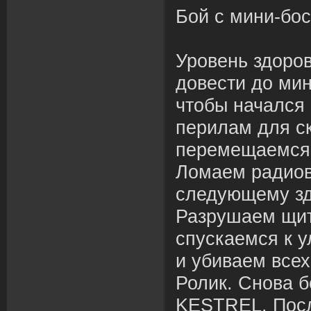
Бой с мини-бо
Уровень здоров
довести до ми
чтобы начался 
перилам для с
перемещаемся 
Ломаем радиов
следующему зд
Разрушаем щит
спускаемся к 
и убиваем все
Ролик. Снова б
KESTREL. Посл