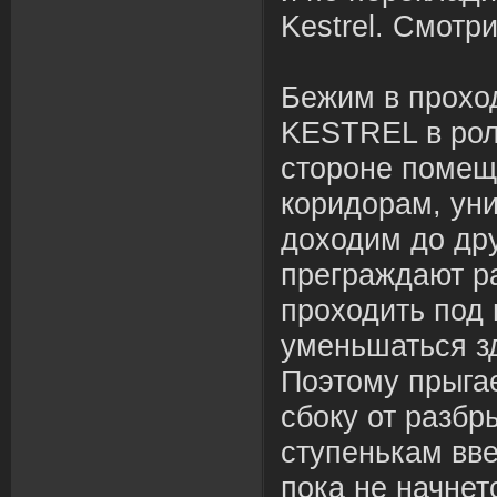
Kestrel. Смотр
Бежим в проход
KESTREL в роли
стороне помещ
коридорам, ун
доходим до дру
преграждают р
проходить под 
уменьшаться з
Поэтому прыга
сбоку от разбр
ступенькам вве
пока не начнет