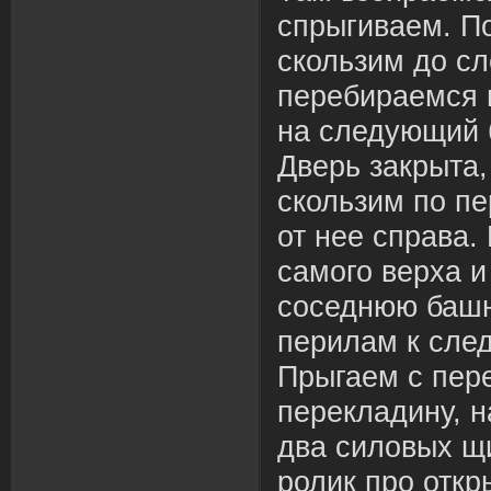
спрыгиваем. П
скользим до с
перебираемся 
на следующий б
Дверь закрыта,
скользим по пе
от нее справа.
самого верха 
соседнюю башн
перилам к сле
Прыгаем с пер
перекладину, н
два силовых щ
ролик про отк