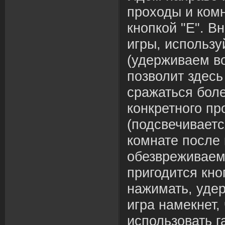
проходы и комн
кнопкой "Е". 
игры, используй
(удерживаем во
позволит здес
сражаться бол
конкретного пр
(подсвечивает
комнате после 
обезвреживаем 
пригодится кно
нажимать, удер
игра намекнет,
использовать га