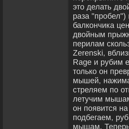
это делать дв
раза "пробел")
балкончика це
двойным прыжк
перилам скольз
Zerenski, вбли
Rage и рубим е
только он прев
мышей, нажим
стреляем по о
летучим мышам
он появится на
подбегаем, руб
мышам. Теперь