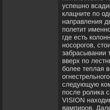
успешно всадив
клацните по од
направления д
полетит именно
где есть колон
носорогов, сто
забрасывании 
вверх по лестн
более теплая в
огнестрельного
следующую ком
после ролика 
VISION находим
вампиров. Дале