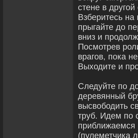
стене в другой
Взберитесь на 
прыгайте до пе
вниз и продол
Посмотрев роли
врагов, пока н
Выходите и пр
Следуйте по до
деревянный бр
высвободить с
труб. Идем по 
приближаемся 
(пулеметчика л