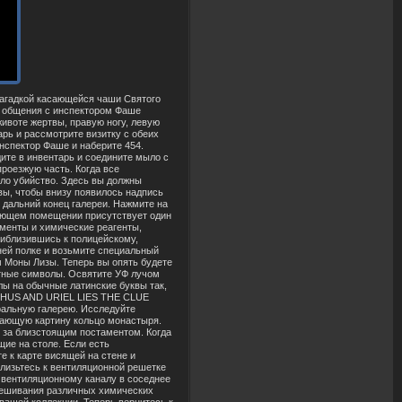
 емкости лежит декоративный ключ, возьмите его. Зайдите в темный альков между колоннами IX и X. Найдите в глубине алькова оловянную монету – первый артефакт в этой главе. Возвращайтесь в комнату сестры Сандрин. Используйте ключ на запертом шкафу. Возьмите из шкафа маленькую гравюру с изображением Иисуса Христа. Возвращайтесь в большой зал. Зайдите в темный альков между колоннами III и IV. Прочитайте книгу лежащую на алтаре. Затем посмотрите на две плиты рядом с алтарем. Здесь вы должны применить информацию, почерпнутую из книги. Выставите в окошке левой плиты "Aprilis", а правой "XI". Теперь выйдите из алькова и возьмите с постамента статуэтку Иисуса несущего крест. Подойдите к запертой двери рядом с колонной VII. Перекусите кусачками дужку висячего замка, откройте дверь и поднимайтесь по лестнице на балкон, на котором установлен орган. Слева от вас на полу возле ограждения лежит большая аптечка. С правой стороны органа есть большая ручка. Исследуйте ручку, чтобы получить возможность регулировки времени звучания органа. Выставите часы на 7:14. Перед органом откроется секретная ниша, в которой лежит медная пластина с инициалами АЕМ. Возьмите пластину и спускайтесь обратно в зал. Исследуйте колонну VII. Положите статуэтку Иисуса с крестом на выступ в колонне. Теперь найдите колонну X IV и положите на выступ этой колонны гравюру с изображением Иисуса. Откройте люк в полу между колоннами X и XI и спускайтесь в подвал. Подойдите к нагромождению коробок справа от вас. Найдите на одной из коробок древний артефакт – изобретение Да Винчи. Повернитесь налево и идите к каменному постаменту, на котором установлены три фонаря. Влейте масло из масленки в стол через отверстие перед тремя фонарями. Откройте фонари и поместите бронзовую пластину в бронзовый фонарь, а медную пластину в медный фонарь. С помощью спичек зажгите фитили на всех трех фонарях. На стене напротив фонарей проступит слово Jerusalem. Сдвиньте в сторону каменный саркофаг слева от надписи на стене. Позади саркофага на стене вы обнаружите ряд из девяти символов. Все эти символы были на диаграмме, которую вы видели на крыше монастыря. Вы должны нажать на символы в таком порядке, чтобы у вас