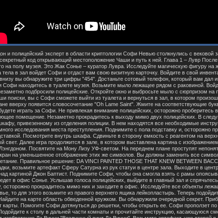
реключить экран на уменьшенное отображение этих же символов. Вы должны заменить все символы на обычные латинские буквы так, чтобы получилось понятное словосочетание. Правильное решение: DA VINCI PAINTED THOSE THAT KNEW BETWEEN BACCHUS AND URIEL LIES THE CLUE Когда вы закончите решение этой загадки, возьмите артефакт Сферу Сатурна из рук статуи в центре зала. Выходите в центральную галерею. Исследуйте верхнюю область живописи висящей над картиной Джон Баптист. Поднимите Софи, чтобы она смогла взять с рамы опоясывающую картину кольцо монастыря. Теперь заходите в коридор, который ведет в офис Сонье. Услышав голоса полицейских, выйдите в главный зал и спрячьтесь за близстоящим постаментом. Когда полицейские рассредоточатся по залу, осторожно прокрадитесь мимо них и заходите в офис. Исследуйте все объекты лежащие на столе. Если есть необходимость поправить свое здоровье, то для этого возьмите из правого верхнего ящика лейкопластырь. Теперь подойдите к карте висящей на стене и исследуйте ее с помощью УФ света. Найдите на карте область обведенной кружком. Вы обнаружили очередной секрет. Приблизьтесь к вентиляционной решетке расположенной под потолком слева от карты. Помогите Софи дотянуться до решетки, чтобы открыть ее. Софи проползет по вентиляционному каналу в соседнее помещение и откроет для вас дверь. Подойдите к столу в дальней части комнаты и прочитайте инструкцию, касающуюся смешивания различных химических веществ. Позади вас на коробке лежит изобретение Да Винчи "Воздушный винт Да Винчи". Возьмите артефакт, уже второй в вашей коллекции. Теперь вернитесь к выходу и взгляните на стол, уставленный колбами с различными химическими веществами. Слева направо стоят колбы с бирками: 1. Chitanase 2. Dismutase 3. Lactase 4. Catalase 5. Urease Наберите в мензурку жидкости из колб 1, 2 и 4. Возьмите полотенце с ящика напротив стола. Войдите в инвентарь и соедините полотенце с мензуркой. Теперь полотенцем, пропитанным специальным составом протрите грязную живопись. После скриптового ролика возьмите аптечку, спрятанную за высокими картинами. Возвращайтесь в зал, в котором выставлена Мона Лиза. Пройдите в левую часть зала. Справа от себя вы увидите охранника совершающего очередной обход по территории музея. Незаметно для охранника проскользните в соседний зал. Направляйтесь в зал справа от вас. Остановитесь в правом проеме и ждите пока охранников не вызовут по рации. Теперь, когда путь свободен, бегите вместе с Софи в следующий зал. Спуститесь по правой лестнице. Поднимите с пола подставку. Поднимитесь на площадку, где на постаменте установлена скульптура. Тихонько подкрадитесь к охраннику со спиной и ударьте его подставкой по голове. Затем поднимитесь наверх по левой лестнице и приблизьтесь к экспонату под стеклянным колпаком. Посмотрите на бронзовую табличку с описанием экспоната. Найдите на табличке углубление в форме кольца. Вставьте в углубление кольцо монастыря и возьмите из тайника диск геральдической лилии. Спуститесь на площадку, на которой вы обнаружили прут. Укройтесь за правой колонной, чтобы не быть обнаруженным охранниками, поднимающимися по лестнице в вашу сторону. Как только охранники отвернутся в противоположную от вас сторону, быстро спуститесь по лестнице. Исследуйте перила справа от вас. Найдите монету – последний артефакт в этой главе. Заходите в зал, в котором выставлены скульптуры. Осторожно крадитесь по проходу за статуями слева от вас. Если вы не привлекли внимание охранников, то без проблем сможете покинуть Лувр. Глава 2 – Монастырь Saint Sulpice После общения с сестрой Маргаритой посмотрите на монаха неподвижно лежащего на полу спальни. Возьмите из тумбочки стоящей между кроватями маленькую аптечку. Следуйте в спальню, в которой лежит тело сестры Сандрин. Найдите рядом с телом листок бумаги с телефонами. Исследуйте руку сестры. Она вытянута в сторону кровати. Подойдите к столу. Взгляните на листок с цифрами "7:14". Исследуйте шкаф справа от стола. Нужен ключ, чтобы открыть дверцы. Выйдите из спальни и проходите через дверь справа от вас. Перейдите на другую сторону балкона, откройте дверь и заходите в кладовку. Возьмите с нижней полки кусачки, а сверхней масленку. Возвращайтесь в жилую область монастыря. Заходите в альков с двумя дверьми. Проходите через дверь прямо напротив вас. Вы вышли на крышу монастыря. Крадитесь вслед за монахом. Используйте хитрый прием, чтобы нанести ему удар по голове. Пройдите еще немного вперед и посмотрите на диаграмму с символами на левой стене. Под каждым символом начерчена определенная буква. На диаграмме представлен весь алфавит A-Z и числовой ряд от 0-9. Запишите буквенное и цифровое значение каждого символа, так как при решении последующих загадок эти знания вам пригодятся. Возвращайтесь в жилую зону монастыря. Заходите в комнату сестры Сандрин. Сдвиньте в сторону кровать рядом с телом сестры Сандрин. Под кроватью обнаружится запертый сейф. Посмотрите с близкого расстояния на плитки с буквами. Выставите "Sion" в центре пластины, чтобы отпереть сейф. Заберите из сейфа бронзовую пластину с символами JRU. Возвращайтесь на крышу монастыря. Заходите в проход слева от вас и спускайтесь по лестнице к запертой двери. Отоприте дверь, спуститесь по лестнице и отпорите еще одну дверь, чтобы выйти в главный зал монастыря. Не привлекая внимания монаховб, пройдите в правый дальний угол зала. Найдите колонну, обозначенную римской цифрой VII. Напротив нее есть емкость в виде ракушки наполненная целебной водой. На дне