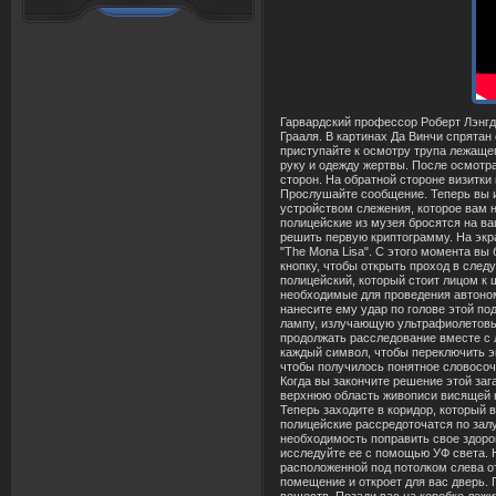
Гарвардский профессор Роберт Лэнгдон и полицейский эксперт в области криптологии Софи Невью столкнулись с вековой загадкой касающейся чаши Святого Грааля. В картинах Да Винчи спрятан секретный код открывающий местоположение Чаши и путь к ней. Глава 1 – Лувр После общения с инспектором Фаше приступайте к осмотру трупа лежащего на полу музея. Это Жак Сонье – куратор Лувра. Исследуйте магическую фигуру на животе жертвы, правую ногу, левую руку и одежду жертвы. После осмотра тела в зал войдет Софи и отдаст вам свою визитную карточку. Войдите в свой инвентарь и рассмотрите визитку с обеих сторон. На обратной стороне визитки внизу вы обнаружите три цифры "454". Достаньте сотовый телефон, который вам дал инспектор Фаше и наберите 454. Прослушайте сообщение. Теперь вы и Софи находитесь в туалете музея. Возьмите мыло лежащее рядом с раковиной. Войдите в инвентарь и соедините мыло с устройством слежения, которое вам незаметно подбросили полицейские. Откройте окно и выбросьте мыло с сюрпризом на проезжую часть. Когда все полицейские из музея бросятся на ваши поиски, вы с Софи сможете выйти из туалета и вернуться в зал, в котором произошло убийство. Здесь вы должны решить первую криптограмму. На экране вверху появится словосочетание "Oh Lame Saint". Жмите на соответствующие буквы, чтобы внизу появилось надпись "The Mona Lisa". С этого момента вы будете играть за Софи. Не привлекая внимание полицейских, осторожно проберитесь в дальний конец галереи. Нажмите на кнопку, чтобы открыть проход в следующее помещение. Незаметно прокрадитесь к выходу мимо двух полицейских. В следующем помещении присутствует один полицейский, который стоит лицом к шкафу, привезенному из отделения полиции. В нем находятся все необходимые инструменты и химические реагенты, необходимые для проведения автономного исследования места преступления. Поднимите с пола подставку и, осторожно приблизившись к полицейскому, нанесите ему удар по голове этой подставкой. Посмотрите внутрь шкафа. Сдвиньте в сторону емкость с реагентом на верхней полке и возьмите специальный лампу, излучающую ультрафиолетовый свет. Далее игра продолжится в зале, в котором выставлена картина с изображением Моны Лизы. Теперь вы опять будете продолжать расследование вместе с Лэнгдоном. Посвятите на Мону Лизу УФ-светом. На переднем плане проступят непонятные символы. Освятите УФ лучом каждый символ, чтобы пе