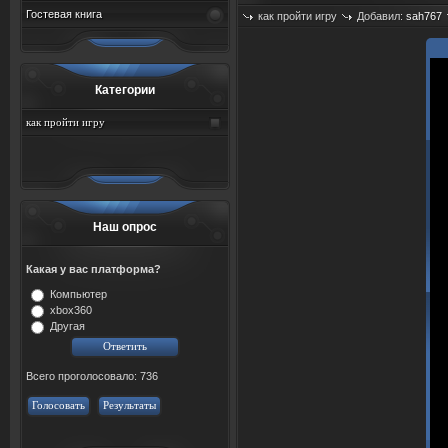
Гостевая книга
как пройти игру
Добавил:
sah767
Категории
как пройти игру
Наш опрос
Какая у вас платформа?
Компьютер
xbox360
Другая
Всего проголосовало: 736
Голосовать
Результаты