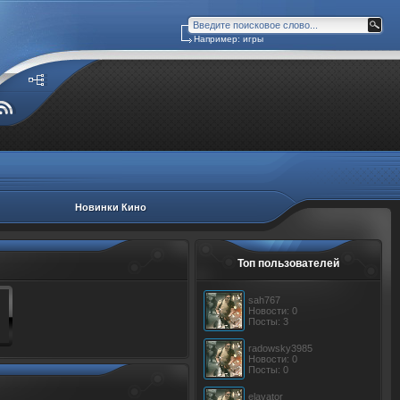
Например: игры
Новинки Кино
Топ пользователей
sah767
Новости: 0
Посты: 3
radowsky3985
Новости: 0
Посты: 0
elavator