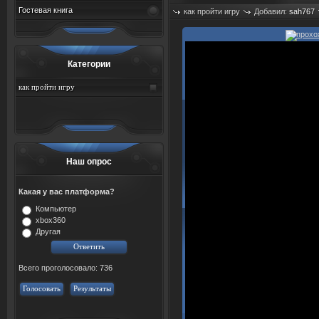
Гостевая книга
как пройти игру
Добавил:
sah767
Просмотров: 492
Категории
как пройти игру
Наш опрос
Какая у вас платформа?
Компьютер
xbox360
Другая
Всего проголосовало: 736
Голосовать
Результаты