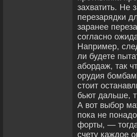
захватить. Не 
перезарядки дл
заранее перез
согласно ожид
Например, след
ли будете пытат
абордаж, так ч
орудия бомбам
стоит останавл
бьют дальше, т
А вот выбор ма
пока не понад
форты, — тогд
счету каждое 