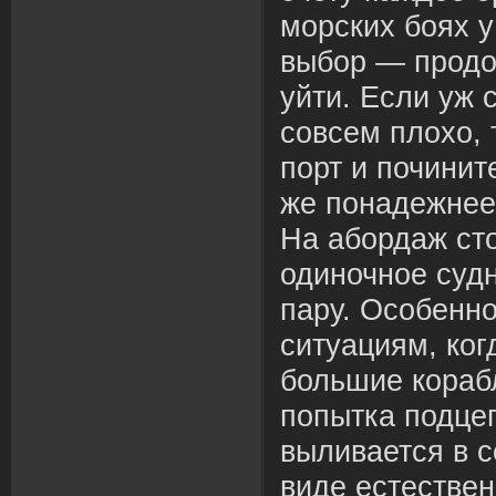
морских боях у
выбор — продо
уйти. Если уж 
совсем плохо, 
порт и починит
же понадежнее
На абордаж сто
одиночное суд
пару. Особенно
ситуациям, ког
большие кораб
попытка подцеп
выливается в 
виде естестве