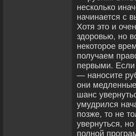
несколько инач
начинается с в
Хотя это и оче
здоровью, но в
некоторое врем
получаем право
первыми. Если
— наносите руб
они медленные
шанс увернутьс
умудрился нача
позже, то не т
увернуться, но
полной програм