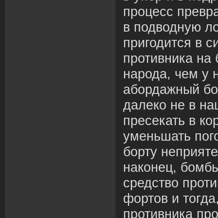
процесс превр
в подводную ло
пригодится в с
противника на 
народа, чем у 
абордажный бо
далеко не в на
пресекать в ко
уменьшать пого
борту неприяте
наконец, бомб
средство прот
фортов и тогда
противника пр