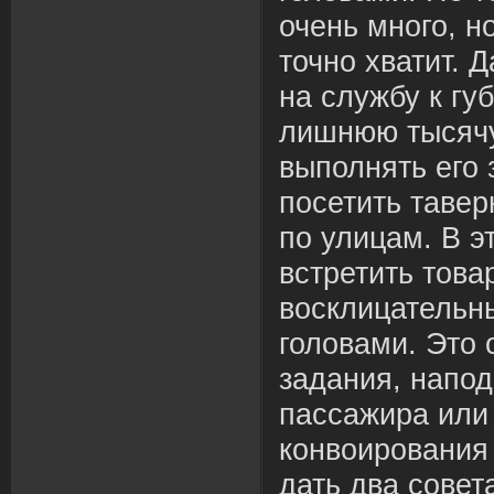
очень много, н
точно хватит. 
на службу к гу
лишнюю тысячу
выполнять его 
посетить тавер
по улицам. В э
встретить тов
восклицательн
головами. Это 
задания, напод
пассажира или 
конвоирования
дать два совет