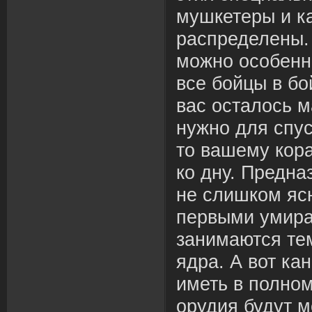
мушкетеры и к
распределены. 
можно особенн
все бойцы в бо
вас осталось 
нужно для спу
то вашему кор
ко дну. Предн
не слишком ясн
первыми умира
занимаются тем
ядра. А вот ка
иметь в полно
орудия будут 