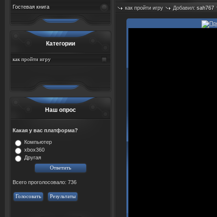
Гостевая книга
как пройти игру
Добавил:
sah767
Просмотров: 1332
Категории
как пройти игру
Наш опрос
Какая у вас платформа?
Компьютер
xbox360
Другая
Всего проголосовало: 736
Голосовать
Результаты