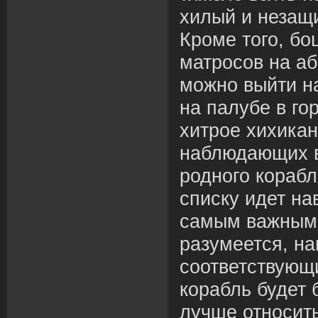
хилый и незащ
Кроме того, бо
матросов на аб
можно выйти н
на палубе в го
хитрое хихикан
наблюдающих в
родного кораб
списку идет на
самым важным 
разумеется, н
соответствующ
корабль будет 
лучше относить